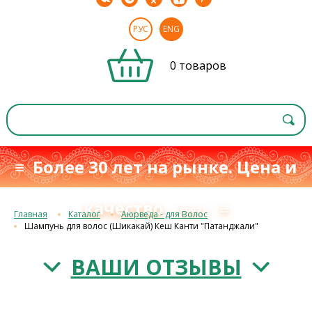
РУС
ENG
0 товаров
≡ Более 30 лет на рынке. Цена и
качество
≡
с 1993 г.
Главная
Каталог
Аюрведа - для Волос
Шампунь для волос (Шикакай) Кеш Канти "Патанджали"
ВАШИ ОТЗЫВЫ