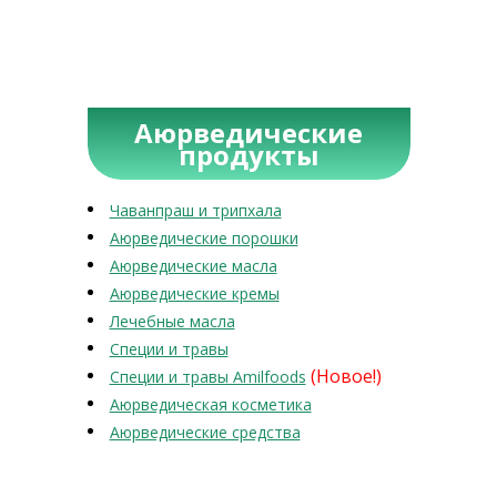
Аюрведические
продукты
Чаванпраш и трипхала
Аюрведические порошки
Аюрведические масла
Аюрведические кремы
Лечебные масла
Специи и травы
(Новое!)
Специи и травы Amilfoods
Аюрведическая косметика
Аюрведические средства