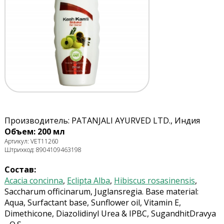
Производитель: PATANJALI AYURVED LTD., Индия
Объем: 200 мл
Артикул: VET11260
Штрихкод: 8904109463198
Состав:
Acacia concinna
,
Eclipta Alba
,
Hibiscus rosasinensis
,
Saccharum officinarum, Juglansregia. Base material:
Aqua, Surfactant base, Sunflower oil, Vitamin E,
Dimethicone, Diazolidinyl Urea & IPBC, SugandhitDravya