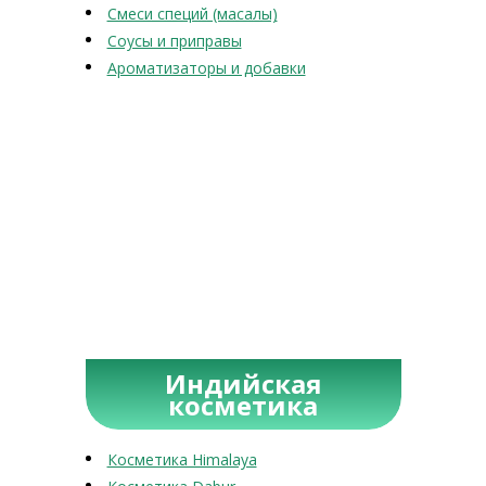
Смеси специй (масалы)
Соусы и приправы
Ароматизаторы и добавки
Индийская
косметика
Косметика Himalaya