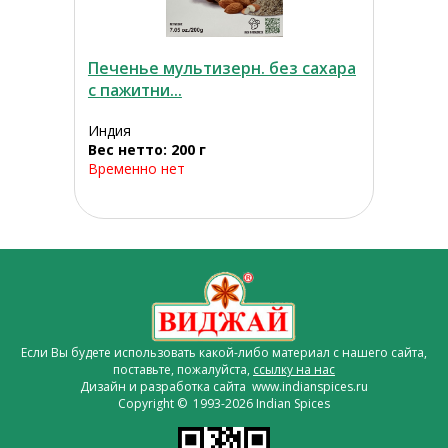
Печенье мультизерн. без сахара
с пажитни...
Индия
Вес нетто: 200 г
Временно нет
Если Вы будете использовать какой-либо материал с нашего сайта,
поставьте, пожалуйста,
ссылку на нас
Дизайн и разработка сайта www.indianspices.ru
Copyright © 1993-2026 Indian Spices