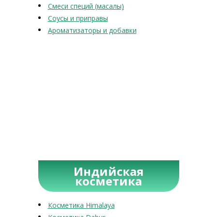
Смеси специй (масалы)
Соусы и приправы
Ароматизаторы и добавки
Индийская
косметика
Косметика Himalaya