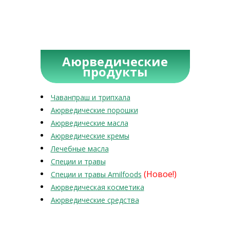
Аюрведические
продукты
Чаванпраш и трипхала
Аюрведические порошки
Аюрведические масла
Аюрведические кремы
Лечебные масла
Специи и травы
(Новое!)
Специи и травы Amilfoods
Аюрведическая косметика
Аюрведические средства