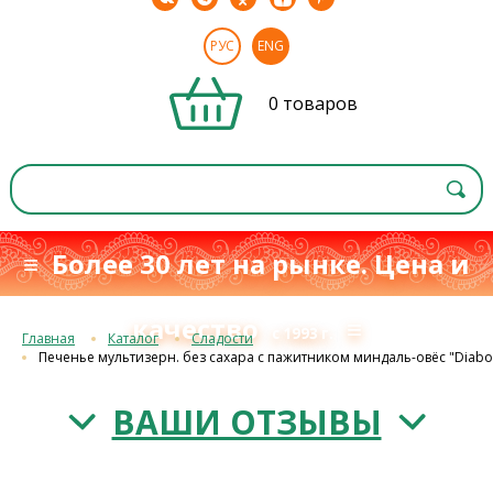
РУС
ENG
0 товаров
≡ Более 30 лет на рынке. Цена и
качество
≡
с 1993 г.
Главная
Каталог
Сладости
Печенье мультизерн. без сахара с пажитником миндаль-овёс "Diabod
ВАШИ ОТЗЫВЫ