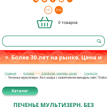
РУС
ENG
0 товаров
≡ Более 30 лет на рынке. Цена и
качество
≡
с 1993 г.
Главная
Каталог
Сладости, сиропы, сахар
Сладости
Печенье мультизерн. без сахара с пажитником миндаль-овёс "Diabod
Каталог
ПЕЧЕНЬЕ МУЛЬТИЗЕРН. БЕЗ