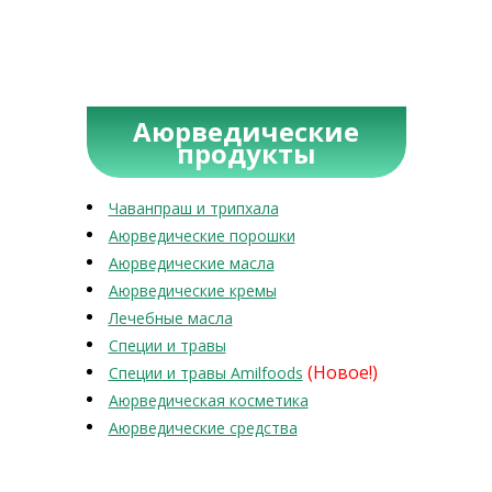
Аюрведические
продукты
Чаванпраш и трипхала
Аюрведические порошки
Аюрведические масла
Аюрведические кремы
Лечебные масла
Специи и травы
(Новое!)
Специи и травы Amilfoods
Аюрведическая косметика
Аюрведические средства