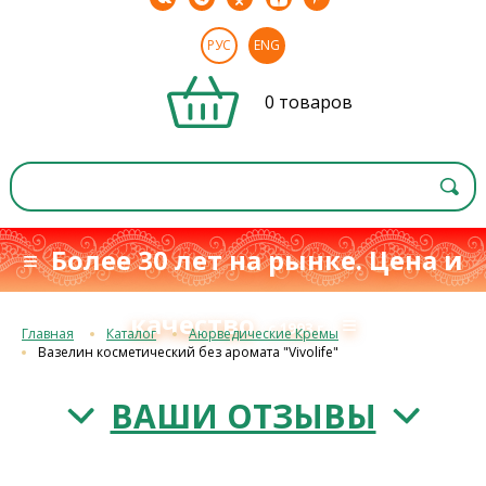
РУС
ENG
0 товаров
≡ Более 30 лет на рынке. Цена и
качество
≡
с 1993 г.
Главная
Каталог
Аюрведические Кремы
Вазелин косметический без аромата "Vivolife"
ВАШИ ОТЗЫВЫ