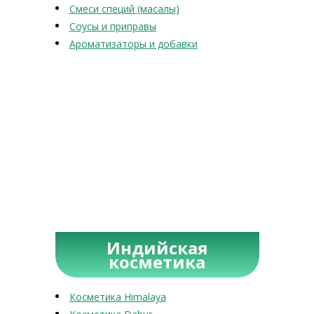
Смеси специй (масалы)
Соусы и приправы
Ароматизаторы и добавки
Индийская
косметика
Косметика Himalaya