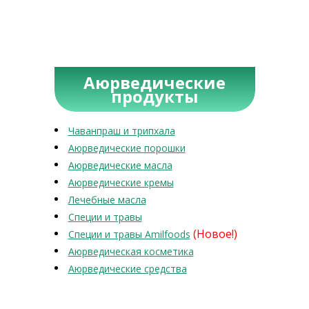
Аюрведические
продукты
Чаванпраш и трипхала
Аюрведические порошки
Аюрведические масла
Аюрведические кремы
Лечебные масла
Специи и травы
(Новое!)
Специи и травы Amilfoods
Аюрведическая косметика
Аюрведические средства