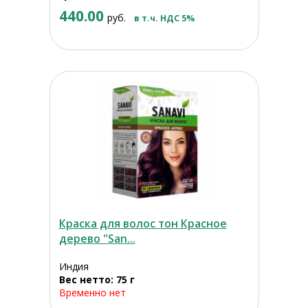
440.00
руб.
в т.ч. НДС 5%
Краска для волос тон Красное
дерево "San...
Индия
Вес нетто: 75 г
Временно нет