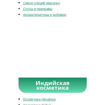
Смеси специй (масалы)
Соусы и приправы
Ароматизаторы и добавки
Индийская
косметика
Косметика Himalaya