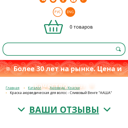
РУС
ENG
0 товаров
≡ Более 30 лет на рынке. Цена и
качество
≡
с 1993 г.
Главная
Каталог
Аюрведа - Краски
Краска аюрведическая для волос - Сливовый Венге "ААША"
ВАШИ ОТЗЫВЫ