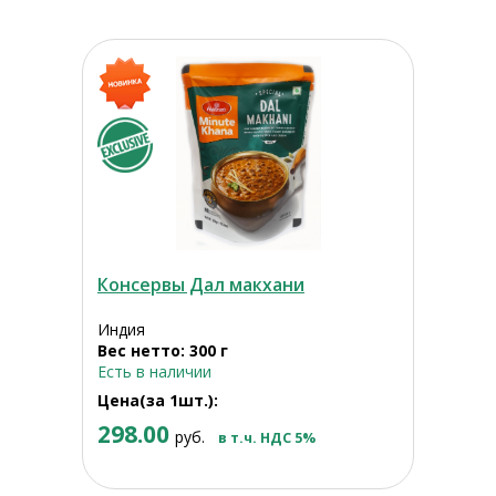
Консервы Дал макхани
Индия
Вес нетто: 300 г
Есть в наличии
Цена(за 1шт.):
298.00
руб.
в т.ч. НДС 5%