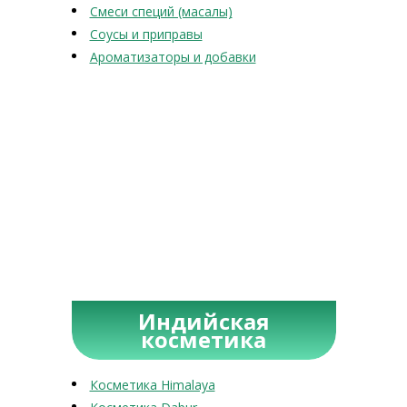
Смеси специй (масалы)
Соусы и приправы
Ароматизаторы и добавки
Индийская
косметика
Косметика Himalaya