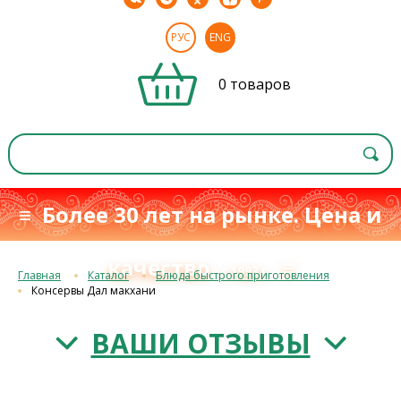
РУС
ENG
0 товаров
≡ Более 30 лет на рынке. Цена и
качество
≡
с 1993 г.
Главная
Каталог
Блюда быстрого приготовления
Консервы Дал макхани
ВАШИ ОТЗЫВЫ