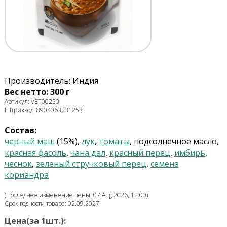
Производитель: Индия
Вес нетто: 300 г
Артикул: VET00250
Штрихкод: 8904063231253
Состав:
черный маш
(15%),
лук
,
томаты
, подсолнечное масло,
красная фасоль
,
чана дал
,
красный перец
,
имбирь
,
чеснок
,
зеленый стручковый перец
,
семена
кориандра
(Последнее изменение цены: 07 Aug 2026, 12:00)
Срок годности товара: 02.09.2027
Цена(за 1шт.):