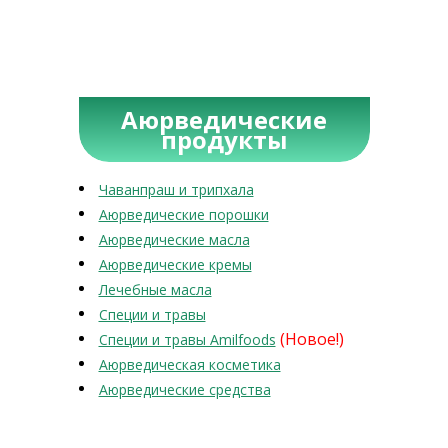
Аюрведические
продукты
Чаванпраш и трипхала
Аюрведические порошки
Аюрведические масла
Аюрведические кремы
Лечебные масла
Специи и травы
(Новое!)
Специи и травы Amilfoods
Аюрведическая косметика
Аюрведические средства