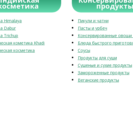
косметика
продукт
а Himalaya
Пикули и чатни
а Dabur
Пасты и урбеч
а Trichup
Консервированные овощи 
еская кометика Khadi
Блюда быстрого приготов
еская косметика
Соусы
Продукты для суши
Сушеные и сухие продукты
Замороженные продукты
Веганские продукты