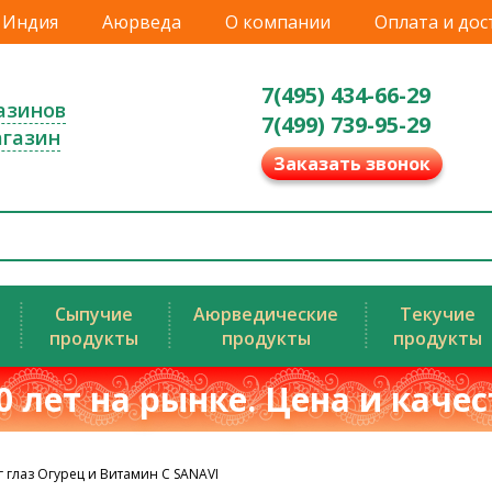
Индия
Аюрведа
О компании
Оплата и дос
7(495) 434-66-29
азинов
7(499) 739-95-29
агазин
Заказать звонок
Сыпучие
Аюрведические
Текучие
продукты
продукты
продукты
0 лет на рынке. Цена и каче
г глаз Огурец и Витамин С SANAVI