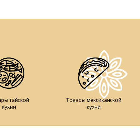
ары тайской
Товары мексиканской
кухни
кухни