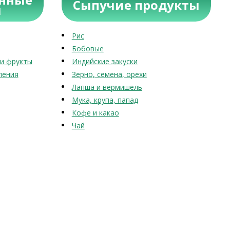
Сыпучие продукты
ы
Рис
Бобовые
и фрукты
Индийские закуски
ления
Зерно, семена, орехи
Лапша и вермишель
Мука, крупа, папад
Кофе и какао
Чай