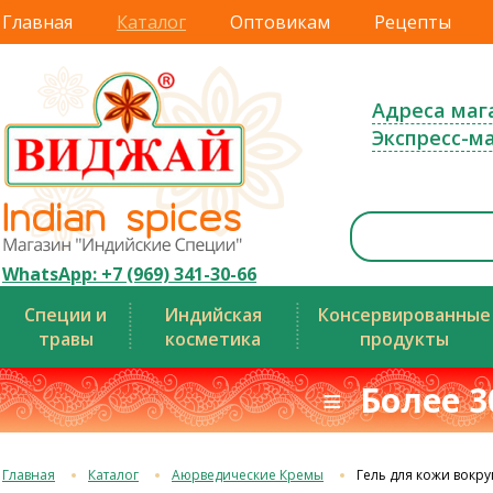
Главная
Каталог
Оптовикам
Рецепты
Адреса маг
Экспресс-м
WhatsApp: +7 (969) 341-30-66
Специи и
Индийская
Консервированные
травы
косметика
продукты
≡ Более 3
Главная
Каталог
Аюрведические Кремы
Гель для кожи вокру