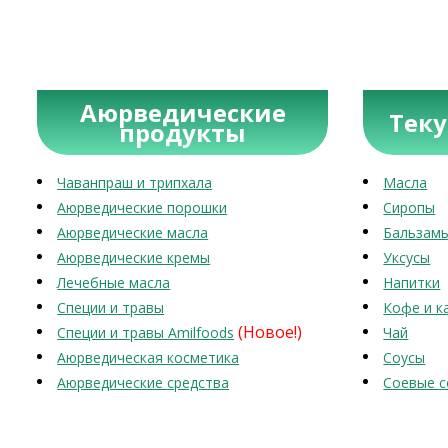
Аюрведические
Тек
продукты
Чаванпраш и трипхала
Масла
Аюрведические порошки
Сиропы
Аюрведические масла
Бальзам
Аюрведические кремы
Уксусы
Лечебные масла
Напитки
Специи и травы
Кофе и к
(Новое!)
Специи и травы Amilfoods
Чай
Аюрведическая косметика
Соусы
Аюрведические средства
Соевые с