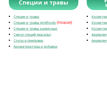
Специи и травы
Специи и травы
Косметик
(Новое!)
Специи и травы Amilfoods
Косметик
Специи и травы развесные
Косметик
Смеси специй (масалы)
Аюрведич
Соусы и приправы
Аюрведич
Ароматизаторы и добавки