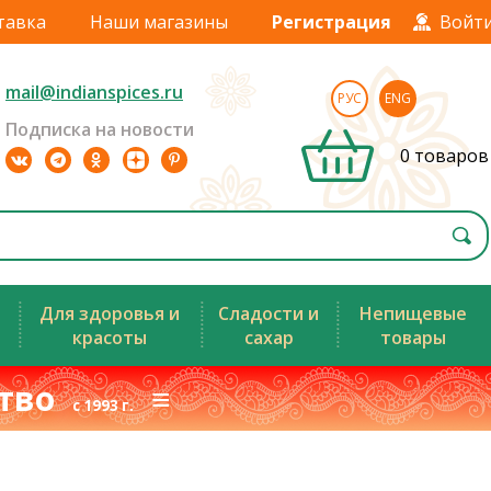
тавка
Наши магазины
Регистрация
Войт
mail@indianspices.ru
РУС
ENG
Подписка на новости
0 товаров
Для здоровья и
Сладости и
Непищевые
красоты
сахар
товары
ство
≡
с 1993 г.