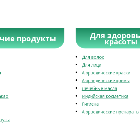
Для здоровь
учие продукты
красоты
Для волос
Для лица
ы
Аюрведические краски
Аюрведические кремы
Лечебные масла
акао
Индийская косметика
Гигиена
Аюрведические препараты
оусы