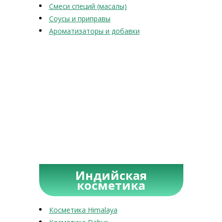
Смеси специй (масалы)
Соусы и приправы
Ароматизаторы и добавки
Индийская
косметика
Косметика Himalaya