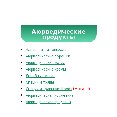
Аюрведические
продукты
Чаванпраш и трипхала
Аюрведические порошки
Аюрведические масла
Аюрведические кремы
Лечебные масла
Специи и травы
(Новое!)
Специи и травы Amilfoods
Аюрведическая косметика
Аюрведические средства