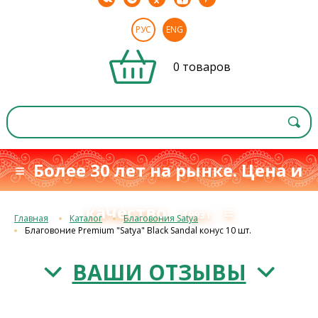
РУС
ENG
0 товаров
≡ Более 30 лет на рынке. Цена и
качество
≡
с 1993 г.
Главная
Каталог
Благовония Satya
Благовоние Premium "Satya" Black Sandal конус 10 шт.
ВАШИ ОТЗЫВЫ