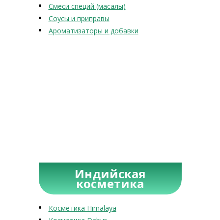
Смеси специй (масалы)
Соусы и приправы
Ароматизаторы и добавки
Индийская
косметика
Косметика Himalaya