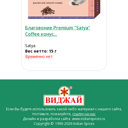
Благовоние Premium "Satya"
Coffee конус...
Satya
Вес нетто: 15 г
Временно нет
Если Вы будете использовать какой-либо материал с нашего сайта,
поставьте, пожалуйста,
ссылку на нас
Дизайн и разработка сайта www.indianspices.ru
Copyright © 1993-2026 Indian Spices