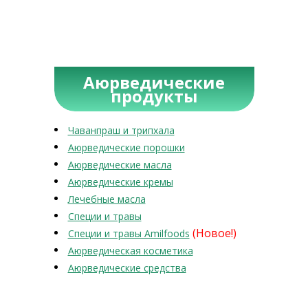
Аюрведические
продукты
Чаванпраш и трипхала
Аюрведические порошки
Аюрведические масла
Аюрведические кремы
Лечебные масла
Специи и травы
(Новое!)
Специи и травы Amilfoods
Аюрведическая косметика
Аюрведические средства