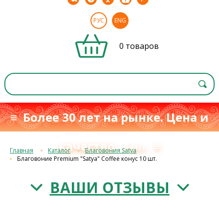
РУС
ENG
0 товаров
≡ Более 30 лет на рынке. Цена и
качество
≡
с 1993 г.
Главная
Каталог
Благовония Satya
Благовоние Premium "Satya" Coffee конус 10 шт.
ВАШИ ОТЗЫВЫ