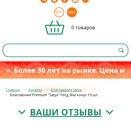
РУС
ENG
0 товаров
≡ Более 30 лет на рынке. Цена и
качество
≡
с 1993 г.
Главная
Каталог
Благовония Satya
Благовоние Premium "Satya" Feng Shui конус 10 шт.
ВАШИ ОТЗЫВЫ