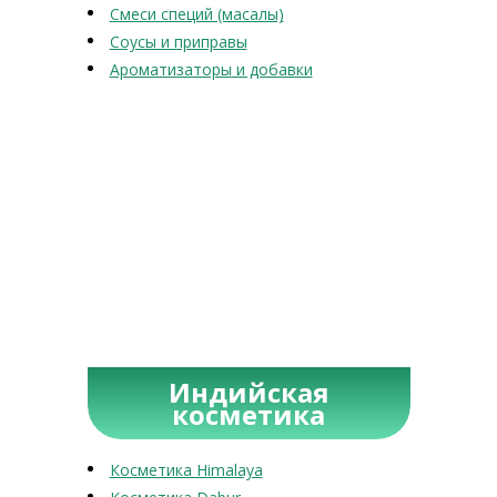
Смеси специй (масалы)
Соусы и приправы
Ароматизаторы и добавки
Индийская
косметика
Косметика Himalaya