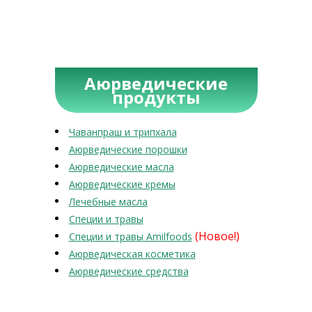
Аюрведические
продукты
Чаванпраш и трипхала
Аюрведические порошки
Аюрведические масла
Аюрведические кремы
Лечебные масла
Специи и травы
(Новое!)
Специи и травы Amilfoods
Аюрведическая косметика
Аюрведические средства