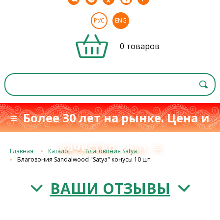
РУС
ENG
0 товаров
≡ Более 30 лет на рынке. Цена и
качество
≡
с 1993 г.
Главная
Каталог
Благовония Satya
Благовония Sandalwood "Satya" конусы 10 шт.
ВАШИ ОТЗЫВЫ