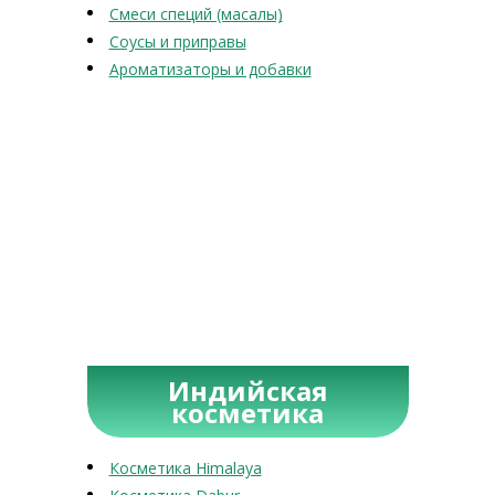
Смеси специй (масалы)
Соусы и приправы
Ароматизаторы и добавки
Индийская
косметика
Косметика Himalaya