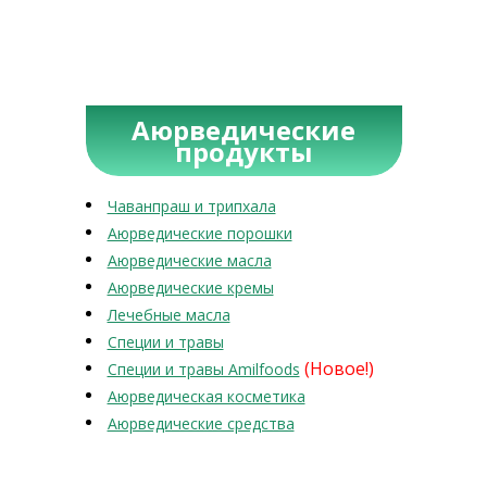
Аюрведические
продукты
Чаванпраш и трипхала
Аюрведические порошки
Аюрведические масла
Аюрведические кремы
Лечебные масла
Специи и травы
(Новое!)
Специи и травы Amilfoods
Аюрведическая косметика
Аюрведические средства