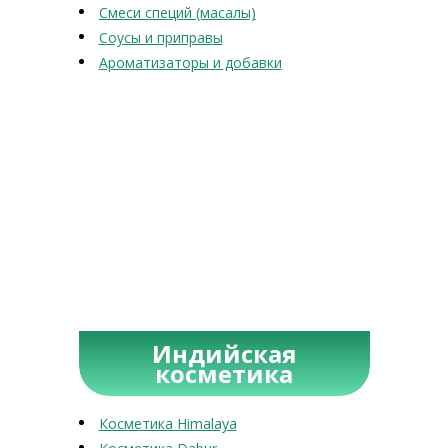
Смеси специй (масалы)
Соусы и приправы
Ароматизаторы и добавки
Индийская
косметика
Косметика Himalaya