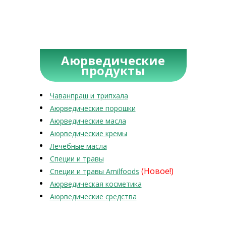
Аюрведические
продукты
Чаванпраш и трипхала
Аюрведические порошки
Аюрведические масла
Аюрведические кремы
Лечебные масла
Специи и травы
(Новое!)
Специи и травы Amilfoods
Аюрведическая косметика
Аюрведические средства