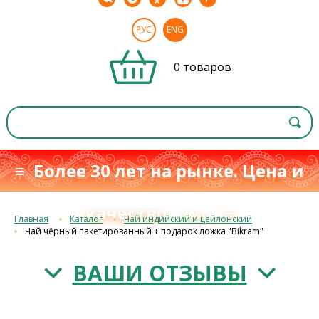
РУС
ENG
0 товаров
≡ Более 30 лет на рынке. Цена и
качество
≡
с 1993 г.
Главная
Каталог
Чай индийский и цейлонский
Чай чёрный пакетированный + подарок ложка "Bikram"
ВАШИ ОТЗЫВЫ