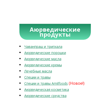
Аюрведические
продукты
Чаванпраш и трипхала
Аюрведические порошки
Аюрведические масла
Аюрведические кремы
Лечебные масла
Специи и травы
(Новое!)
Специи и травы Amilfoods
Аюрведическая косметика
Аюрведические средства