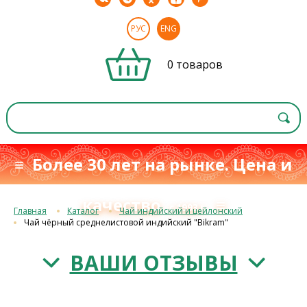
РУС
ENG
0 товаров
≡ Более 30 лет на рынке. Цена и
качество
≡
с 1993 г.
Главная
Каталог
Чай индийский и цейлонский
Чай чёрный среднелистовой индийский "Bikram"
ВАШИ ОТЗЫВЫ