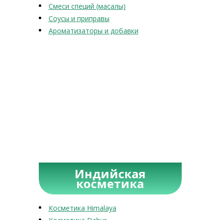
Смеси специй (масалы)
Соусы и приправы
Ароматизаторы и добавки
Индийская
косметика
Косметика Himalaya