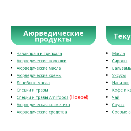
Аюрведические
Тек
продукты
Чаванпраш и трипхала
Масла
Аюрведические порошки
Сиропы
Аюрведические масла
Бальзам
Аюрведические кремы
Уксусы
Лечебные масла
Напитки
Специи и травы
Кофе и к
(Новое!)
Специи и травы Amilfoods
Чай
Аюрведическая косметика
Соусы
Аюрведические средства
Соевые с