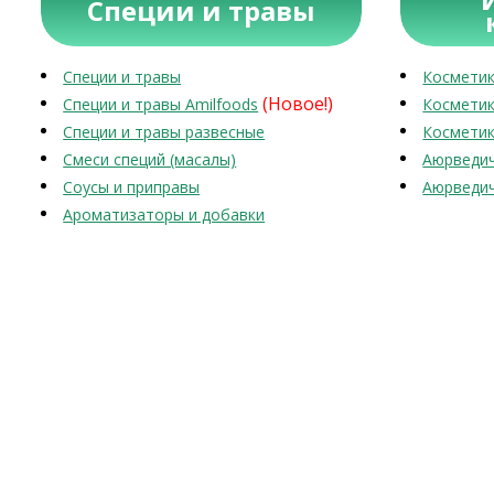
Специи и травы
Специи и травы
Косметик
(Новое!)
Специи и травы Amilfoods
Косметик
Специи и травы развесные
Косметик
Смеси специй (масалы)
Аюрведич
Соусы и приправы
Аюрведич
Ароматизаторы и добавки