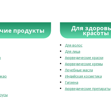
Для здоровь
учие продукты
красоты
Для волос
Для лица
ы
Аюрведические краски
Аюрведические кремы
Лечебные масла
акао
Индийская косметика
Гигиена
Аюрведические препараты
оусы