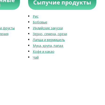
Сыпучие продукты
ы
Рис
Бобовые
и фрукты
Индийские закуски
ления
Зерно, семена, орехи
Лапша и вермишель
Мука, крупа, папад
Кофе и какао
Чай