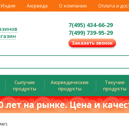
Индия
Аюрведа
О компании
Оплата и дос
7(495) 434-66-29
азинов
7(499) 739-95-29
агазин
Заказать звонок
Сыпучие
Аюрведические
Текучие
продукты
продукты
продукты
0 лет на рынке. Цена и каче
AM'S