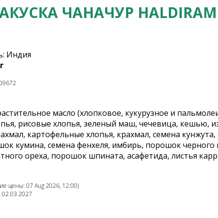
АКУСКА ЧАНАЧУР HALDIRAM
: Индия
г
09672
растительное масло (хлопковое, кукурузное и пальмолеин
пья, рисовые хлопья, зеленый маш, чечевица, кешью, 
хмал, картофельные хлопья, крахмал, семена кунжута, 
шок кумина, семена фенхеля, имбирь, порошок черного
тного ореха, порошок шпината, асафетида, листья кар
е цены: 07 Aug 2026, 12:00)
: 02.03.2027