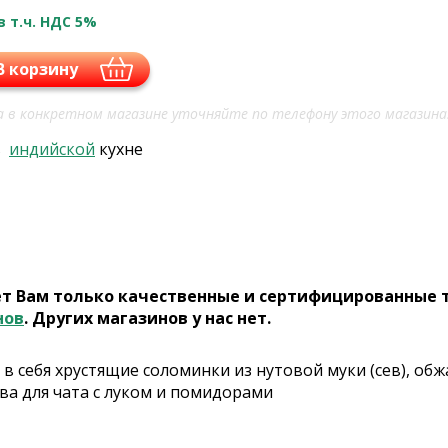
в т.ч. НДС 5%
В корзину
 в конкретном магазине уточняйте по телефону этого магазина
в
индийской
кухне
ет Вам только качественные и сертифицированные 
нов
. Других магазинов у нас нет.
в себя хрустящие соломинки из нутовой муки (сев), обж
ва для чата с луком и помидорами