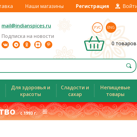
тавка
Наши магазины
Регистрация
Войт
mail@indianspices.ru
РУС
ENG
Подписка на новости
0 товаров
Для здоровья и
Сладости и
Непищевые
красоты
сахар
товары
ство
≡
с 1993 г.