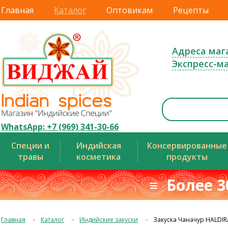
Главная
Каталог
Оптовикам
Рецепты
Адреса маг
Экспресс-м
WhatsApp: +7 (969) 341-30-66
Специи и
Индийская
Консервированные
травы
косметика
продукты
≡ Более 3
Главная
Каталог
Индийские закуски
Закуска Чаначур HALDIR