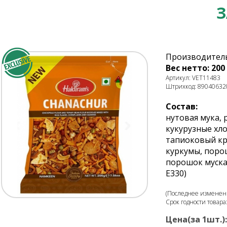
З
Производитель
Вес нетто: 200 
Артикул: VET11483
Штрихкод: 89040632
Состав:
нутовая мука, 
кукурузные хло
тапиоковый кра
куркумы, поро
порошок муска
Е330)
(Последнее изменени
Срок годности товара
Цена(за 1шт.):