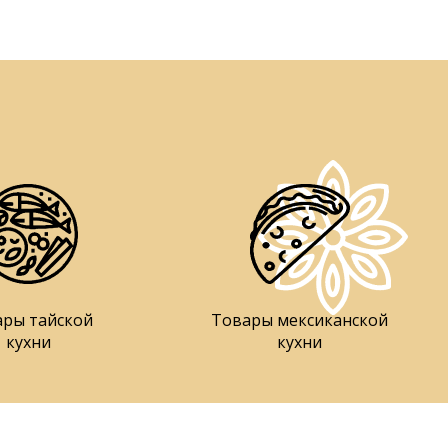
ары тайской
Товары мексиканской
кухни
кухни