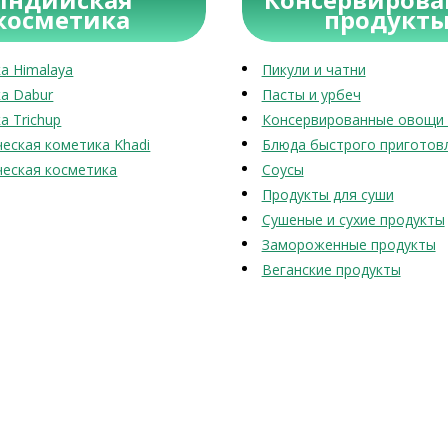
косметика
продукт
а Himalaya
Пикули и чатни
а Dabur
Пасты и урбеч
а Trichup
Консервированные овощи 
еская кометика Khadi
Блюда быстрого приготов
еская косметика
Соусы
Продукты для суши
Сушеные и сухие продукты
Замороженные продукты
Веганские продукты