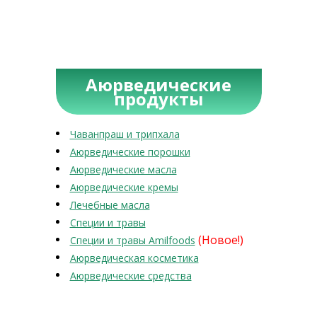
Аюрведические
продукты
Чаванпраш и трипхала
Аюрведические порошки
Аюрведические масла
Аюрведические кремы
Лечебные масла
Специи и травы
(Новое!)
Специи и травы Amilfoods
Аюрведическая косметика
Аюрведические средства