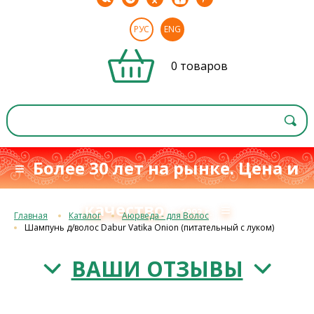
РУС
ENG
0 товаров
≡ Более 30 лет на рынке. Цена и
качество
≡
с 1993 г.
Главная
Каталог
Аюрведа - для Волос
Шампунь д/волос Dabur Vatika Onion (питательный с луком)
ВАШИ ОТЗЫВЫ