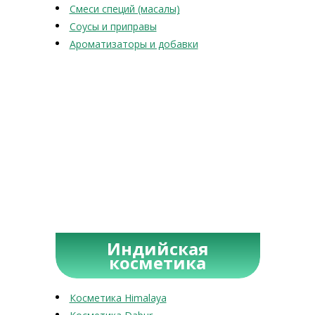
Смеси специй (масалы)
Соусы и приправы
Ароматизаторы и добавки
Индийская
косметика
Косметика Himalaya