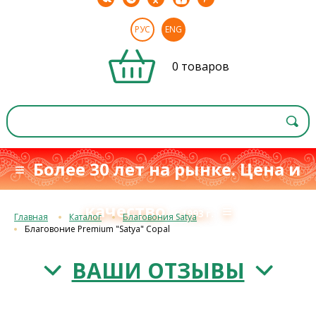
РУС
ENG
0 товаров
≡ Более 30 лет на рынке. Цена и
качество
≡
с 1993 г.
Главная
Каталог
Благовония Satya
Благовоние Premium "Satya" Copal
ВАШИ ОТЗЫВЫ