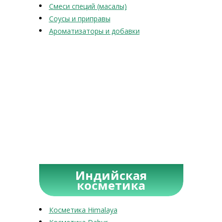
Смеси специй (масалы)
Соусы и приправы
Ароматизаторы и добавки
Индийская
косметика
Косметика Himalaya