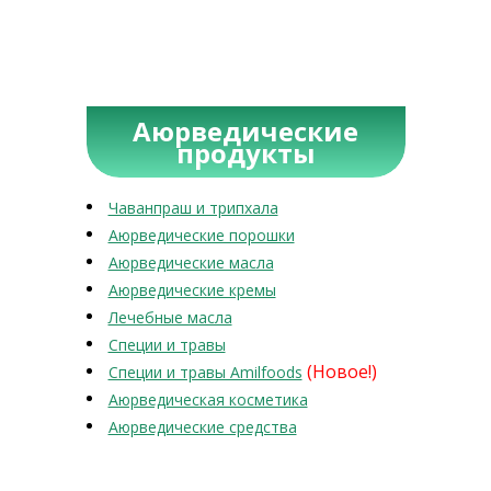
Аюрведические
продукты
Чаванпраш и трипхала
Аюрведические порошки
Аюрведические масла
Аюрведические кремы
Лечебные масла
Специи и травы
(Новое!)
Специи и травы Amilfoods
Аюрведическая косметика
Аюрведические средства