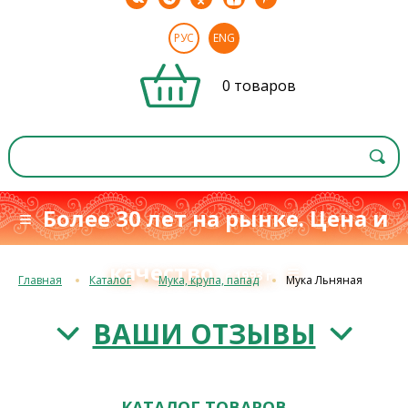
РУС
ENG
0 товаров
≡ Более 30 лет на рынке. Цена и
качество
≡
с 1993 г.
Главная
Каталог
Мука, крупа, папад
Мука Льняная
ВАШИ ОТЗЫВЫ
КАТАЛОГ ТОВАРОВ