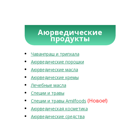
Аюрведические
продукты
Чаванпраш и трипхала
Аюрведические порошки
Аюрведические масла
Аюрведические кремы
Лечебные масла
Специи и травы
(Новое!)
Специи и травы Amilfoods
Аюрведическая косметика
Аюрведические средства