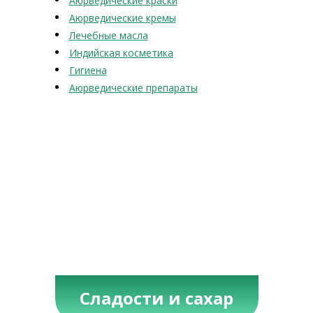
Аюрведические краски
Аюрведические кремы
Лечебные масла
Индийская косметика
Гигиена
Аюрведические препараты
Сладости и сахар