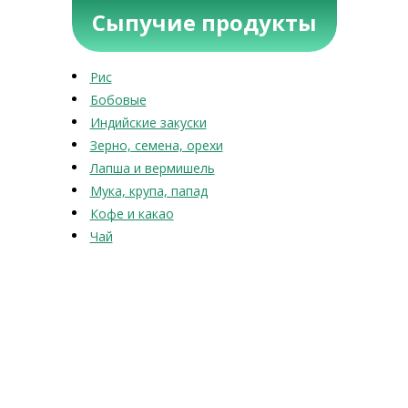
Сыпучие продукты
Рис
Бобовые
Индийские закуски
Зерно, семена, орехи
Лапша и вермишель
Мука, крупа, папад
Кофе и какао
Чай