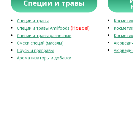
Специи и травы
Специи и травы
Косметик
(Новое!)
Специи и травы Amilfoods
Косметик
Специи и травы развесные
Косметик
Смеси специй (масалы)
Аюрведич
Соусы и приправы
Аюрведич
Ароматизаторы и добавки