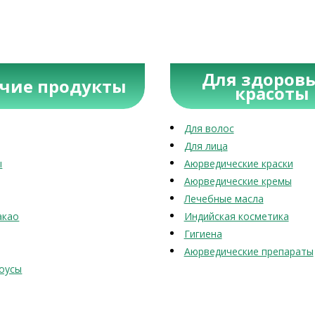
Для здоровь
учие продукты
красоты
Для волос
Для лица
ы
Аюрведические краски
Аюрведические кремы
Лечебные масла
акао
Индийская косметика
Гигиена
Аюрведические препараты
оусы