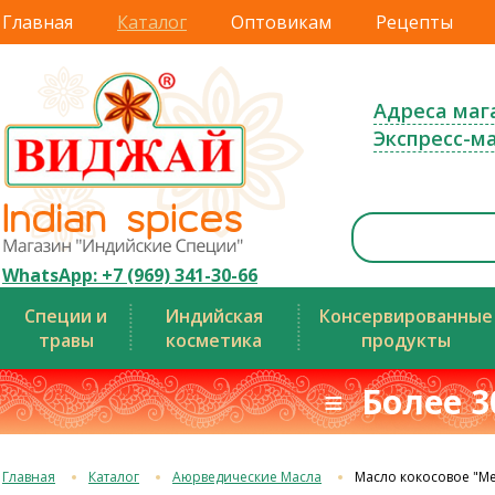
Главная
Каталог
Оптовикам
Рецепты
Адреса маг
Экспресс-м
WhatsApp: +7 (969) 341-30-66
Специи и
Индийская
Консервированные
травы
косметика
продукты
≡ Более 3
Главная
Каталог
Аюрведические Масла
Масло кокосовое "Me