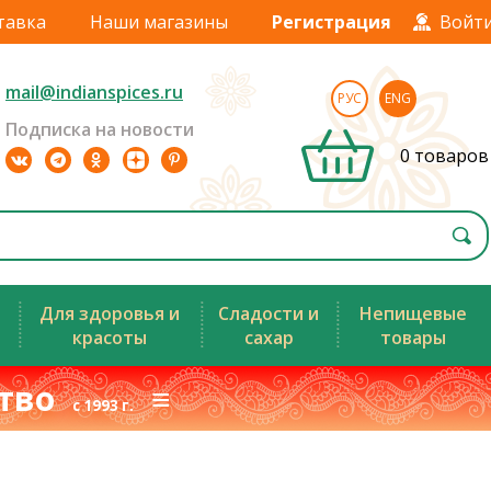
тавка
Наши магазины
Регистрация
Войт
mail@indianspices.ru
РУС
ENG
Подписка на новости
0 товаров
Для здоровья и
Сладости и
Непищевые
красоты
сахар
товары
ство
≡
с 1993 г.