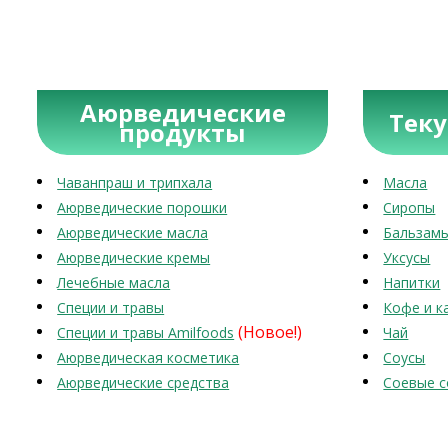
Аюрведические
Тек
продукты
Чаванпраш и трипхала
Масла
Аюрведические порошки
Сиропы
Аюрведические масла
Бальзам
Аюрведические кремы
Уксусы
Лечебные масла
Напитки
Специи и травы
Кофе и к
(Новое!)
Специи и травы Amilfoods
Чай
Аюрведическая косметика
Соусы
Аюрведические средства
Соевые с