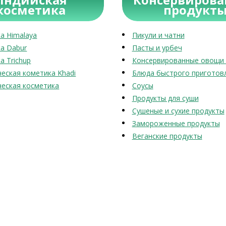
косметика
продукт
а Himalaya
Пикули и чатни
а Dabur
Пасты и урбеч
а Trichup
Консервированные овощи 
еская кометика Khadi
Блюда быстрого приготов
еская косметика
Соусы
Продукты для суши
Сушеные и сухие продукты
Замороженные продукты
Веганские продукты