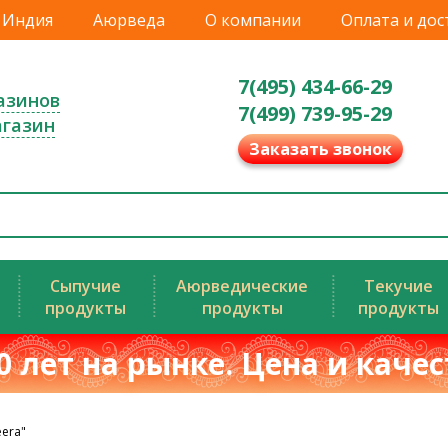
Индия
Аюрведа
О компании
Оплата и дос
7(495) 434-66-29
азинов
7(499) 739-95-29
агазин
Заказать звонок
Сыпучие
Аюрведические
Текучие
продукты
продукты
продукты
0 лет на рынке. Цена и каче
era"