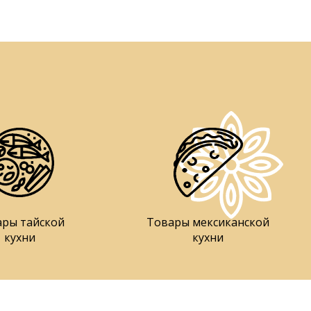
ары тайской
Товары мексиканской
кухни
кухни