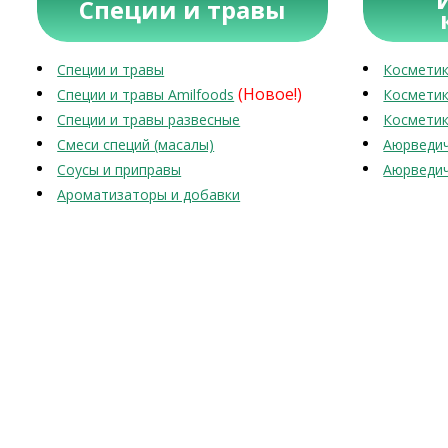
Специи и травы
Специи и травы
Косметик
(Новое!)
Специи и травы Amilfoods
Косметик
Специи и травы развесные
Косметик
Смеси специй (масалы)
Аюрведич
Соусы и приправы
Аюрведич
Ароматизаторы и добавки