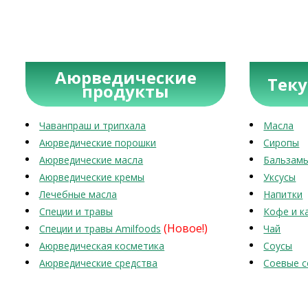
Аюрведические
Тек
продукты
Чаванпраш и трипхала
Масла
Аюрведические порошки
Сиропы
Аюрведические масла
Бальзам
Аюрведические кремы
Уксусы
Лечебные масла
Напитки
Специи и травы
Кофе и к
(Новое!)
Специи и травы Amilfoods
Чай
Аюрведическая косметика
Соусы
Аюрведические средства
Соевые с