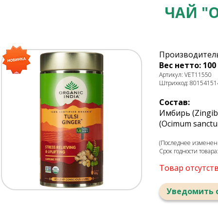
ЧАЙ "O
Производитель
Вес нетто: 100 
Артикул: VET11550
Штрихкод: 80154151
Состав:
Имбирь (Zingibe
(Ocimum sanctum
(Последнее изменени
Срок годности товара
Товар отсутст
Уведомить 