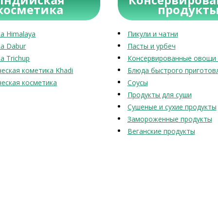
косметика
продукт
а Himalaya
Пикули и чатни
а Dabur
Пасты и урбеч
а Trichup
Консервированные овощи 
еская кометика Khadi
Блюда быстрого приготов
еская косметика
Соусы
Продукты для суши
Сушеные и сухие продукты
Замороженные продукты
Веганские продукты