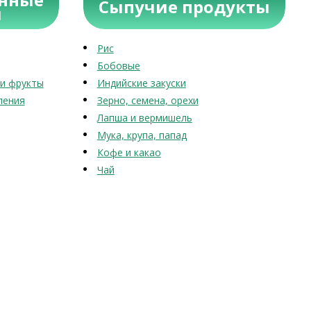
Сыпучие продукты
ы
Рис
Бобовые
и фрукты
Индийские закуски
ления
Зерно, семена, орехи
Лапша и вермишель
Мука, крупа, папад
Кофе и какао
Чай