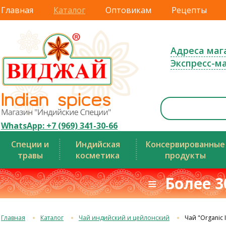
Главная
Каталог
Оптовикам
Рецепты
Адреса маг
Экспресс-м
WhatsApp: +7 (969) 341-30-66
Специи и
Индийская
Консервированные
травы
косметика
продукты
≡ Более 3
Главная
Каталог
Чай индийский и цейлонский
Чай "Organic I