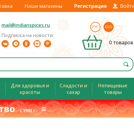
тавка
Наши магазины
Регистрация
Войт
mail@indianspices.ru
РУС
ENG
Подписка на новости
0 товаров
Для здоровья и
Сладости и
Непищевые
красоты
сахар
товары
ство
≡
с 1993 г.