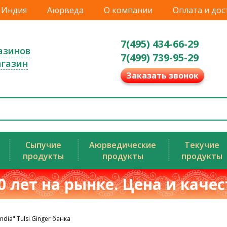
Индия
Аюрведа
О компании
Оплата и дос
7(495) 434-66-29
азинов
7(499) 739-95-29
агазин
Заказать звонок
Сыпучие
Аюрведические
Текучие
продукты
продукты
продукты
0 лет на рынке. Цена и каче
ndia" Tulsi Ginger банка