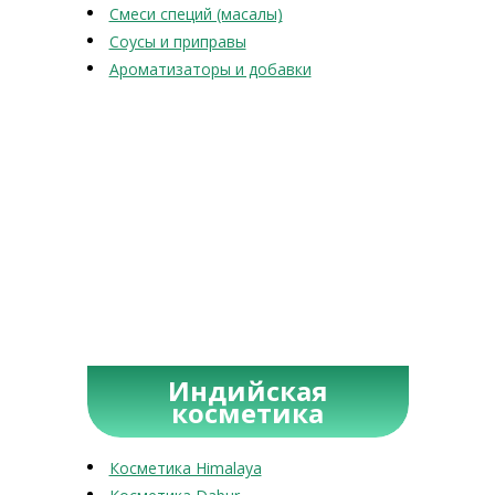
Смеси специй (масалы)
Соусы и приправы
Ароматизаторы и добавки
Индийская
косметика
Косметика Himalaya