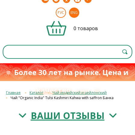
РУС
ENG
0 товаров
≡ Более 30 лет на рынке. Цена и
качество
≡
с 1993 г.
Главная
Каталог
Чай индийский и цейлонский
Чай "Organic India" Tulsi Kashmiri Kahwa with saffron Банка
ВАШИ ОТЗЫВЫ