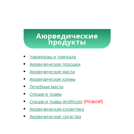
Аюрведические
продукты
Чаванпраш и трипхала
Аюрведические порошки
Аюрведические масла
Аюрведические кремы
Лечебные масла
Специи и травы
(Новое!)
Специи и травы Amilfoods
Аюрведическая косметика
Аюрведические средства