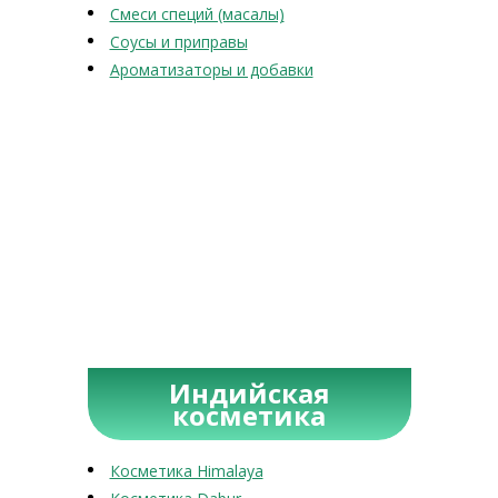
Смеси специй (масалы)
Соусы и приправы
Ароматизаторы и добавки
Индийская
косметика
Косметика Himalaya