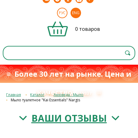
РУС
ENG
0 товаров
≡ Более 30 лет на рынке. Цена и
качество
≡
с 1993 г.
Главная
Каталог
Аюрведа - Мыло
Мыло туалетное "Kai Essentials" Nargis
ВАШИ ОТЗЫВЫ