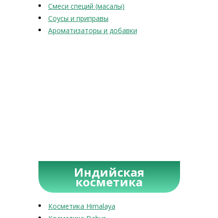
Смеси специй (масалы)
Соусы и приправы
Ароматизаторы и добавки
Индийская
косметика
Косметика Himalaya