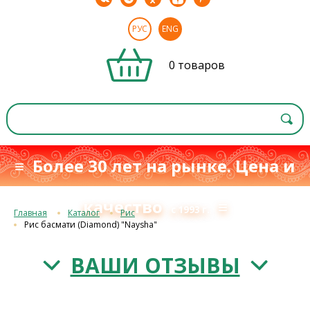
РУС
ENG
0 товаров
≡ Более 30 лет на рынке. Цена и
качество
≡
с 1993 г.
Главная
Каталог
Рис
Рис басмати (Diamond) "Naysha"
ВАШИ ОТЗЫВЫ