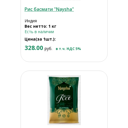
Рис басмати "Naysha"
Индия
Вес нетто: 1 кг
Есть в наличии
Цена(за 1шт.):
328.00
руб.
в т.ч. НДС 5%