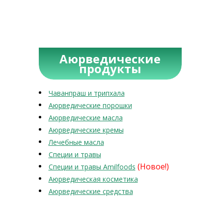
Аюрведические
продукты
Чаванпраш и трипхала
Аюрведические порошки
Аюрведические масла
Аюрведические кремы
Лечебные масла
Специи и травы
(Новое!)
Специи и травы Amilfoods
Аюрведическая косметика
Аюрведические средства