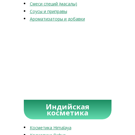
Смеси специй (масалы)
Соусы и приправы
Ароматизаторы и добавки
Индийская
косметика
Косметика Himalaya