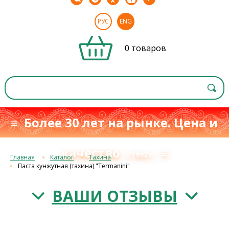
РУС
ENG
0 товаров
≡ Более 30 лет на рынке. Цена и
качество
≡
с 1993 г.
Главная
Каталог
Тахина
Паста кунжутная (тахина) "Termanini"
ВАШИ ОТЗЫВЫ