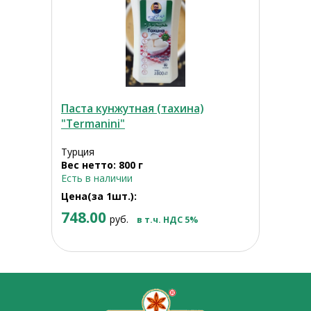
Паста кунжутная (тахина)
"Termanini"
Турция
Вес нетто: 800 г
Есть в наличии
Цена(за 1шт.):
748.00
руб.
в т.ч. НДС 5%