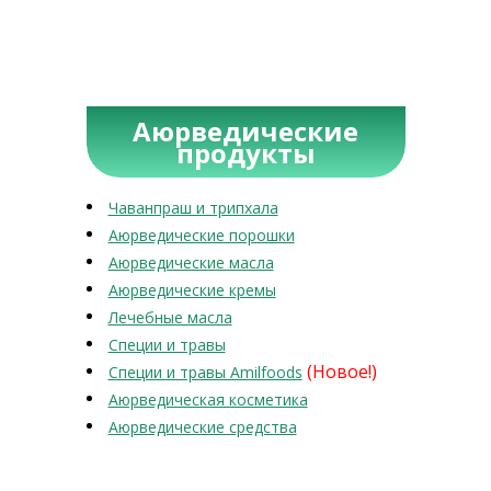
Аюрведические
продукты
Чаванпраш и трипхала
Аюрведические порошки
Аюрведические масла
Аюрведические кремы
Лечебные масла
Специи и травы
(Новое!)
Специи и травы Amilfoods
Аюрведическая косметика
Аюрведические средства