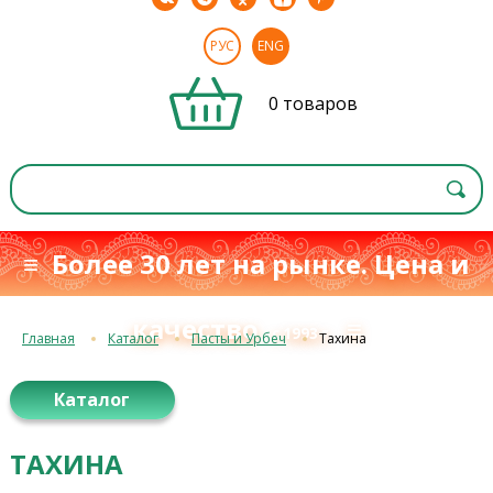
РУС
ENG
0 товаров
≡ Более 30 лет на рынке. Цена и
качество
≡
с 1993 г.
Главная
Каталог
Пасты и Урбеч
Тахина
Каталог
ТАХИНА