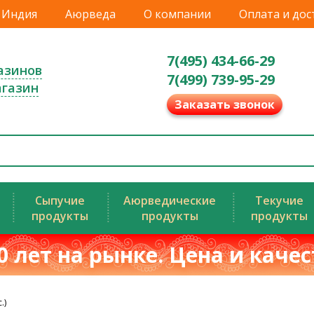
Индия
Аюрведа
О компании
Оплата и дос
7(495) 434-66-29
азинов
7(499) 739-95-29
агазин
Заказать звонок
Сыпучие
Аюрведические
Текучие
продукты
продукты
продукты
0 лет на рынке. Цена и каче
.)