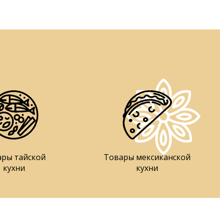
ары тайской
Товары мексиканской
кухни
кухни