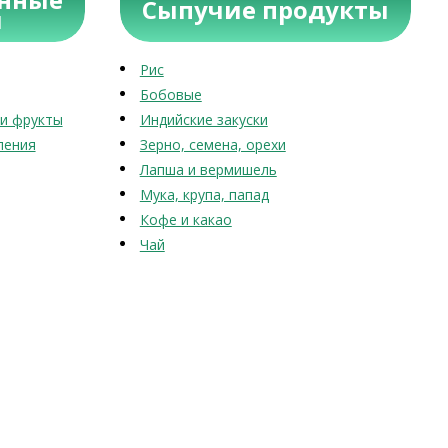
Сыпучие продукты
ы
Рис
Бобовые
и фрукты
Индийские закуски
ления
Зерно, семена, орехи
Лапша и вермишель
Мука, крупа, папад
Кофе и какао
Чай