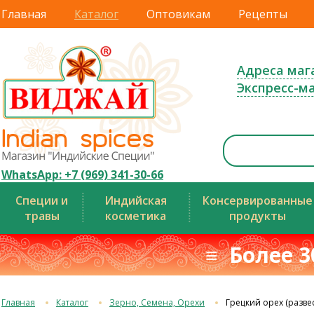
Главная
Каталог
Оптовикам
Рецепты
Адреса маг
Экспресс-м
WhatsApp: +7 (969) 341-30-66
Специи и
Индийская
Консервированные
травы
косметика
продукты
≡ Более 3
Главная
Каталог
Зерно, Семена, Орехи
Грецкий орех (развес