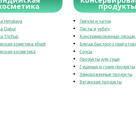
косметика
продукт
а Himalaya
Пикули и чатни
а Dabur
Пасты и урбеч
а Trichup
Консервированные овощи 
еская кометика Khadi
Блюда быстрого приготов
еская косметика
Соусы
Продукты для суши
Сушеные и сухие продукты
Замороженные продукты
Веганские продукты