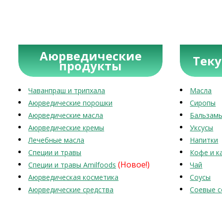
Аюрведические
Тек
продукты
Чаванпраш и трипхала
Масла
Аюрведические порошки
Сиропы
Аюрведические масла
Бальзам
Аюрведические кремы
Уксусы
Лечебные масла
Напитки
Специи и травы
Кофе и к
(Новое!)
Специи и травы Amilfoods
Чай
Аюрведическая косметика
Соусы
Аюрведические средства
Соевые с