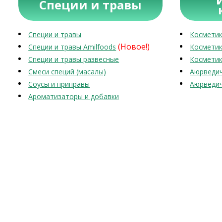
Специи и травы
Специи и травы
Косметик
(Новое!)
Специи и травы Amilfoods
Косметик
Специи и травы развесные
Косметик
Смеси специй (масалы)
Аюрведич
Соусы и приправы
Аюрведич
Ароматизаторы и добавки