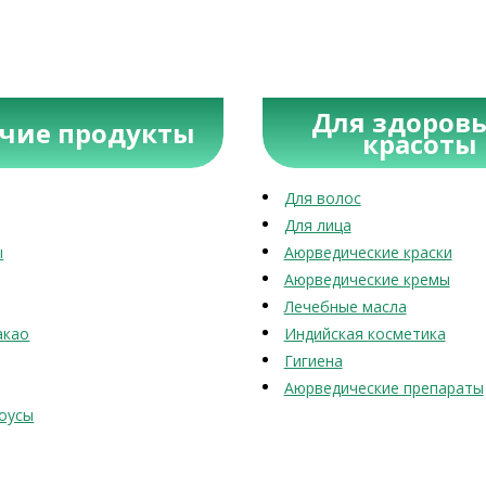
Для здоровь
учие продукты
красоты
Для волос
Для лица
ы
Аюрведические краски
Аюрведические кремы
Лечебные масла
акао
Индийская косметика
Гигиена
Аюрведические препараты
оусы