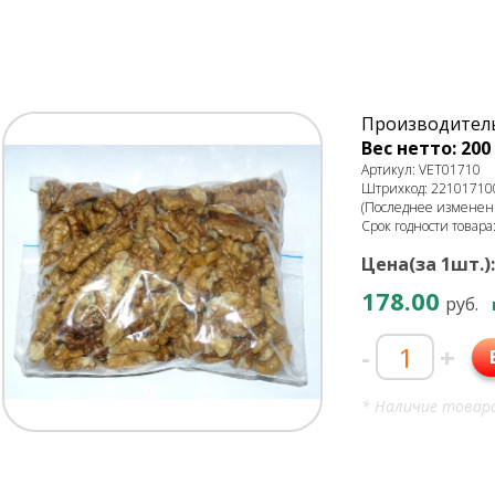
Производитель
Вес нетто: 200 
Артикул: VET01710
Штрихкод: 22101710
(Последнее изменени
Срок годности товара
Цена(за 1шт.):
178.00
руб.
-
+
* Наличие товара