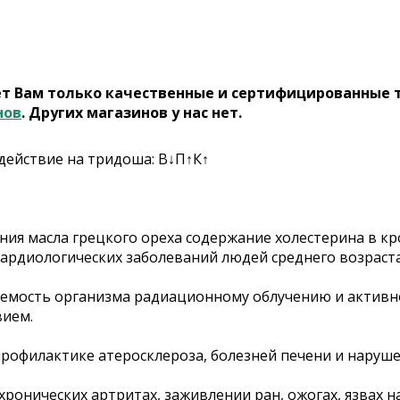
ет Вам только качественные и сертифицированные 
нов
. Других магазинов у нас нет.
здействие на тридоша: В↓П↑К↑
ния масла грецкого ореха содержание холестерина в кр
кардиологических заболеваний людей среднего возраста
яемость организма радиационному облучению и активно
вием.
профилактике атеросклероза, болезней печени и наруш
хронических артритах, заживлении ран, ожогах, язвах 