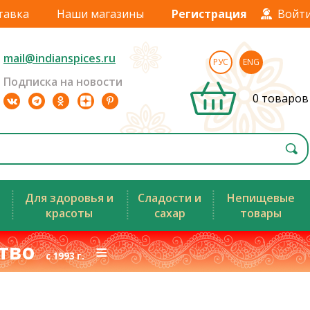
тавка
Наши магазины
Регистрация
Войт
mail@indianspices.ru
РУС
ENG
Подписка на новости
0 товаров
Для здоровья и
Сладости и
Непищевые
красоты
сахар
товары
ство
≡
с 1993 г.