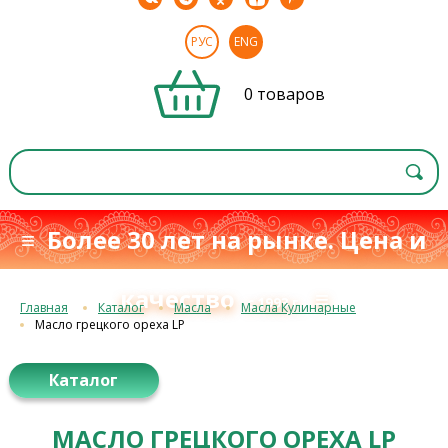
РУС
ENG
0 товаров
≡ Более 30 лет на рынке. Цена и
качество
≡
с 1993 г.
Главная
Каталог
Масла
Масла Кулинарные
Масло грецкого ореха LP
Каталог
МАСЛО ГРЕЦКОГО ОРЕХА LP