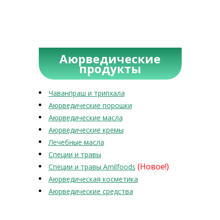
Аюрведические
продукты
Чаванпраш и трипхала
Аюрведические порошки
Аюрведические масла
Аюрведические кремы
Лечебные масла
Специи и травы
(Новое!)
Специи и травы Amilfoods
Аюрведическая косметика
Аюрведические средства