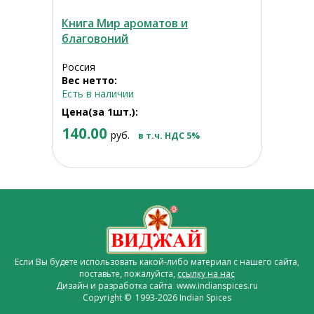
Книга Мир ароматов и
благовоний
Россия
Вес нетто:
Есть в наличии
Цена(за 1шт.):
140.00
руб.
в т.ч. НДС 5%
Если Вы будете использовать какой-либо материал с нашего сайта,
поставьте, пожалуйста,
ссылку на нас
Дизайн и разработка сайта www.indianspices.ru
Copyright © 1993-2026 Indian Spices