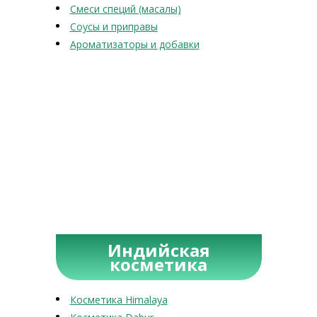
Смеси специй (масалы)
Соусы и приправы
Ароматизаторы и добавки
Индийская
косметика
Косметика Himalaya