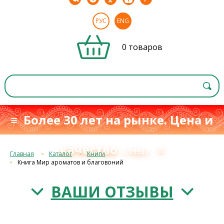
РУС
ENG
0 товаров
≡ Более 30 лет на рынке. Цена и
качество
≡
с 1993 г.
Главная
Каталог
Книги
Книга Мир ароматов и благовоний
ВАШИ ОТЗЫВЫ