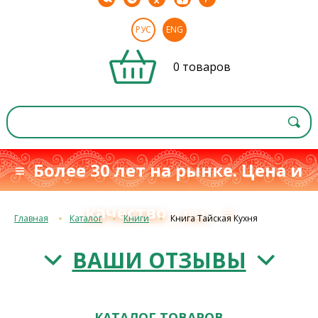
РУС
ENG
0 товаров
≡ Более 30 лет на рынке. Цена и
качество
≡
с 1993 г.
Главная
Каталог
Книги
Книга Тайская Кухня
ВАШИ ОТЗЫВЫ
КАТАЛОГ ТОВАРОВ