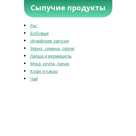
Сыпучие продукты
Рис
Бобовые
Индийские закуски
Зерно, семена, орехи
Лапша и вермишель
Мука, крупа, папад
Кофе и какао
Чай