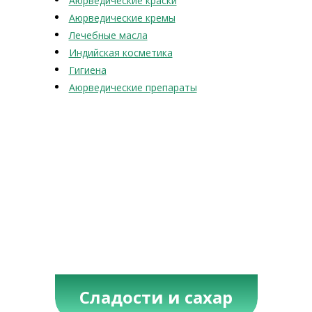
Аюрведические краски
Аюрведические кремы
Лечебные масла
Индийская косметика
Гигиена
Аюрведические препараты
Сладости и сахар