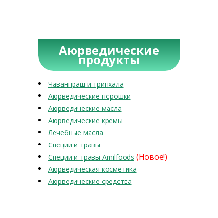
Аюрведические
продукты
Чаванпраш и трипхала
Аюрведические порошки
Аюрведические масла
Аюрведические кремы
Лечебные масла
Специи и травы
(Новое!)
Специи и травы Amilfoods
Аюрведическая косметика
Аюрведические средства