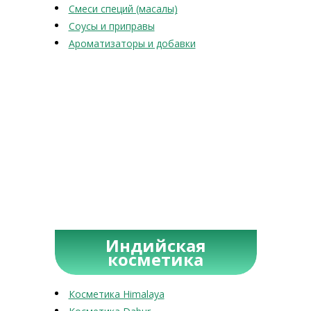
Смеси специй (масалы)
Соусы и приправы
Ароматизаторы и добавки
Индийская
косметика
Косметика Himalaya