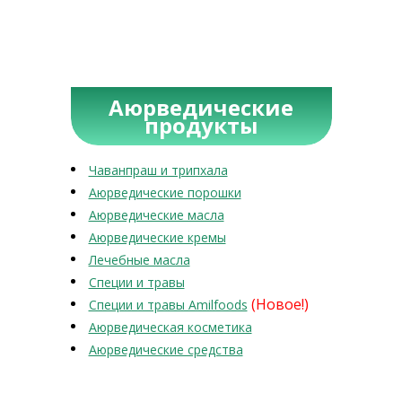
Аюрведические
продукты
Чаванпраш и трипхала
Аюрведические порошки
Аюрведические масла
Аюрведические кремы
Лечебные масла
Специи и травы
(Новое!)
Специи и травы Amilfoods
Аюрведическая косметика
Аюрведические средства