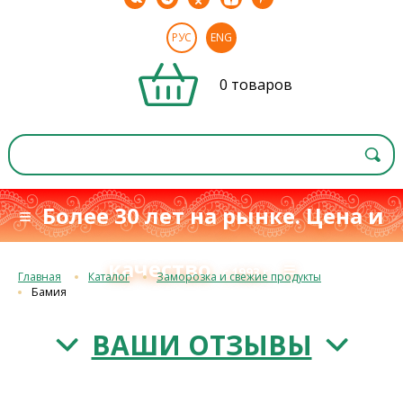
РУС
ENG
0 товаров
≡ Более 30 лет на рынке. Цена и
качество
≡
с 1993 г.
Главная
Каталог
Заморозка и свежие продукты
Бамия
ВАШИ ОТЗЫВЫ