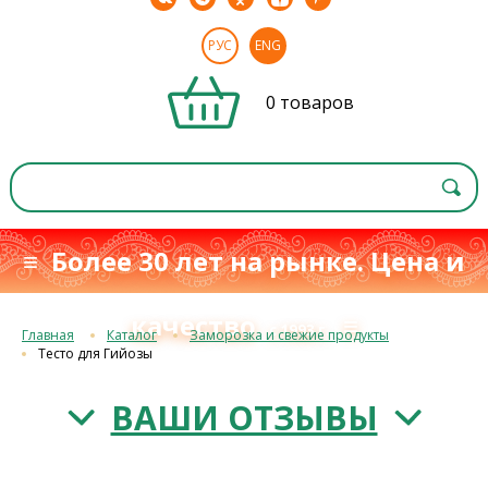
РУС
ENG
0 товаров
≡ Более 30 лет на рынке. Цена и
качество
≡
с 1993 г.
Главная
Каталог
Заморозка и свежие продукты
Тесто для Гийозы
ВАШИ ОТЗЫВЫ