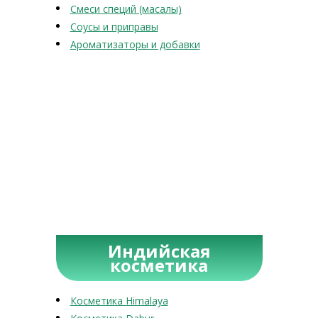
Смеси специй (масалы)
Соусы и приправы
Ароматизаторы и добавки
Индийская
косметика
Косметика Himalaya