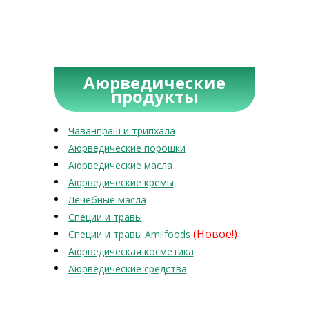
Аюрведические
продукты
Чаванпраш и трипхала
Аюрведические порошки
Аюрведические масла
Аюрведические кремы
Лечебные масла
Специи и травы
(Новое!)
Специи и травы Amilfoods
Аюрведическая косметика
Аюрведические средства