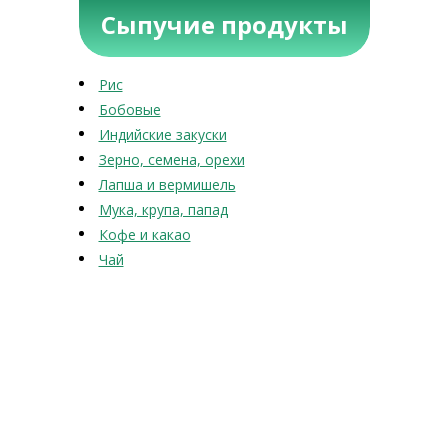
Сыпучие продукты
Рис
Бобовые
Индийские закуски
Зерно, семена, орехи
Лапша и вермишель
Мука, крупа, папад
Кофе и какао
Чай