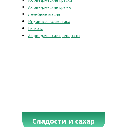
Аюрведические краски
Аюрведические кремы
Лечебные масла
Индийская косметика
Гигиена
Аюрведические препараты
Сладости и сахар