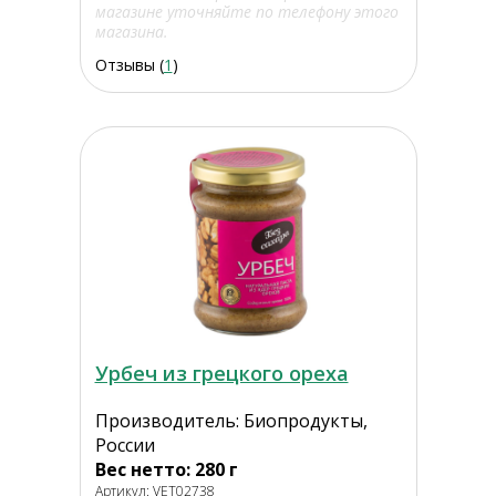
магазине уточняйте по телефону этого
магазина.
Отзывы (
1
)
Урбеч из грецкого ореха
Производитель: Биопродукты,
России
Вес нетто: 280 г
Артикул: VET02738