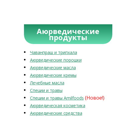
Аюрведические
продукты
Чаванпраш и трипхала
Аюрведические порошки
Аюрведические масла
Аюрведические кремы
Лечебные масла
Специи и травы
(Новое!)
Специи и травы Amilfoods
Аюрведическая косметика
Аюрведические средства