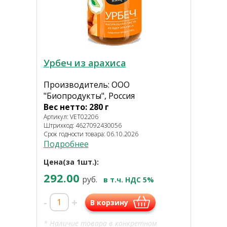
Урбеч из арахиса
Производитель: ООО
"Биопродукты", Россия
Вес нетто: 280 г
Артикул: VET02206
Штрихкод: 4627092430056
Срок годности товара: 06.10.2026
Подробнее
Цена(за 1шт.):
292.00
руб.
в т.ч. НДС 5%
-
+
В корзину
* Наличие товара в конкретном