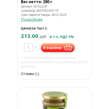
Вес нетто: 280 г
Артикул: VET02239
Штрихкод: 4627092430179
Срок годности товара: 28.02.2026
Подробнее
Цена(за 1шт.):
213.00
руб.
в т.ч. НДС 5%
-
+
В корзину
* Наличие товара в конкретном
магазине уточняйте по телефону этого
магазина.
Отзывы (
1
)