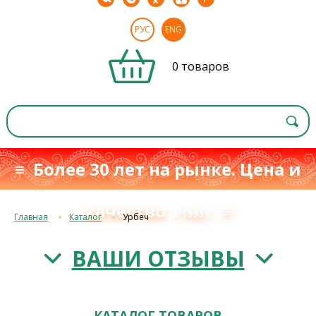
РУС
ENG
0 товаров
≡ Более 30 лет на рынке. Цена и
качество
≡
с 1993 г.
Главная
Каталог
Урбеч
ВАШИ ОТЗЫВЫ
КАТАЛОГ ТОВАРОВ