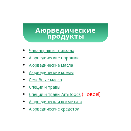
Аюрведические
продукты
Чаванпраш и трипхала
Аюрведические порошки
Аюрведические масла
Аюрведические кремы
Лечебные масла
Специи и травы
(Новое!)
Специи и травы Amilfoods
Аюрведическая косметика
Аюрведические средства