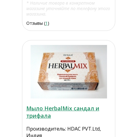
* Наличие товара в конкретном
магазине уточняйте по телефону этого
магазина.
Отзывы (
1
)
Мыло HerbalMix сандал и
трифала
Производитель: HDAC PVT.Ltd,
Индия