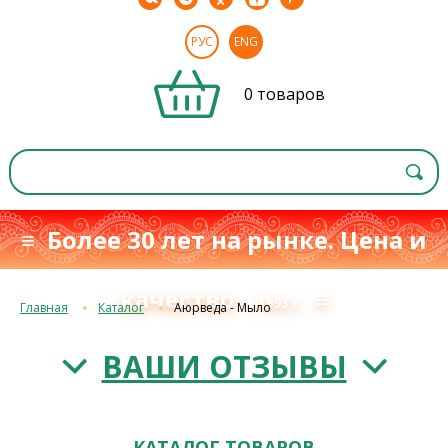
РУС
ENG
0 товаров
≡ Более 30 лет на рынке. Цена и
качество
≡
с 1993 г.
Главная
Каталог
Аюрведа - Мыло
ВАШИ ОТЗЫВЫ
КАТАЛОГ ТОВАРОВ