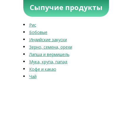
Сыпучие продукты
Рис
Бобовые
Индийские закуски
Зерно, семена, орехи
Лапша и вермишель
Мука, крупа, папад
Кофе и какао
Чай