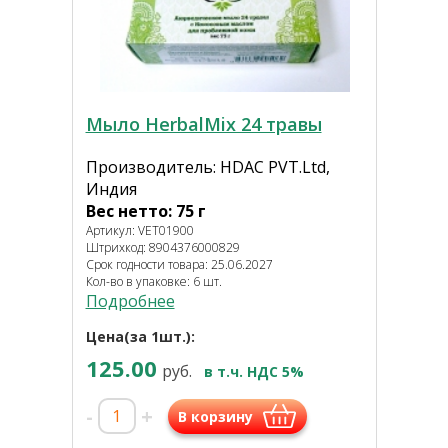
Мыло HerbalMix 24 травы
Производитель: HDAC PVT.Ltd,
Индия
Вес нетто: 75 г
Артикул: VET01900
Штрихкод: 8904376000829
Срок годности товара: 25.06.2027
Кол-во в упаковке: 6 шт.
Подробнее
Цена(за 1шт.):
125.00
руб.
в т.ч. НДС 5%
-
+
В корзину