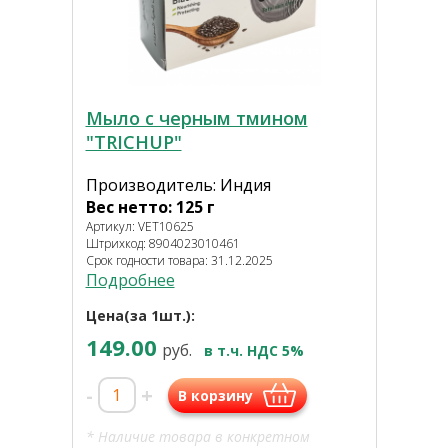
Мыло с черным тмином
"TRICHUP"
Производитель: Индия
Вес нетто: 125 г
Артикул: VET10625
Штрихкод: 8904023010461
Срок годности товара: 31.12.2025
Подробнее
Цена(за 1шт.):
149.00
руб.
в т.ч. НДС 5%
-
+
В корзину
* Наличие товара в конкретном