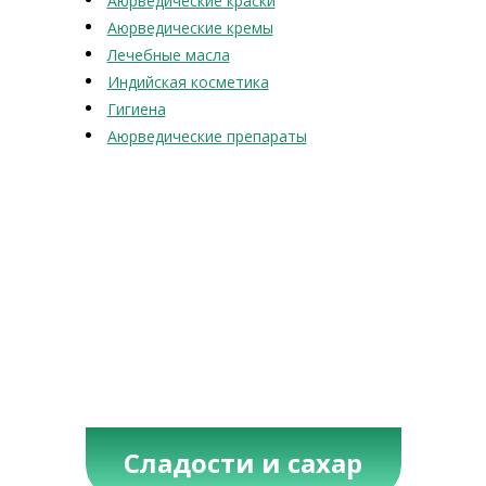
Аюрведические краски
Аюрведические кремы
Лечебные масла
Индийская косметика
Гигиена
Аюрведические препараты
Сладости и сахар