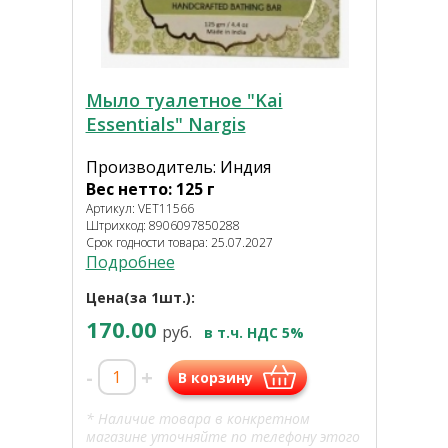
Мыло туалетное "Kai
Essentials" Nargis
Производитель: Индия
Вес нетто: 125 г
Артикул: VET11566
Штрихкод: 8906097850288
Срок годности товара: 25.07.2027
Подробнее
Цена(за 1шт.):
170.00
руб.
в т.ч. НДС 5%
-
+
В корзину
* Наличие товара в конкретном
магазине уточняйте по телефону этого