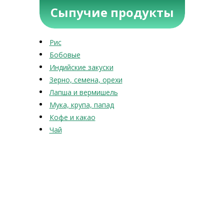
Сыпучие продукты
Рис
Бобовые
Индийские закуски
Зерно, семена, орехи
Лапша и вермишель
Мука, крупа, папад
Кофе и какао
Чай