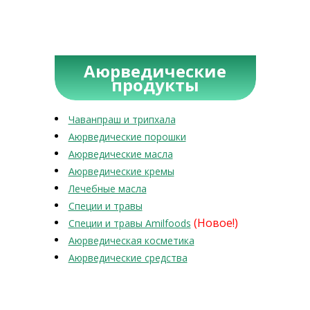
Аюрведические
продукты
Чаванпраш и трипхала
Аюрведические порошки
Аюрведические масла
Аюрведические кремы
Лечебные масла
Специи и травы
(Новое!)
Специи и травы Amilfoods
Аюрведическая косметика
Аюрведические средства