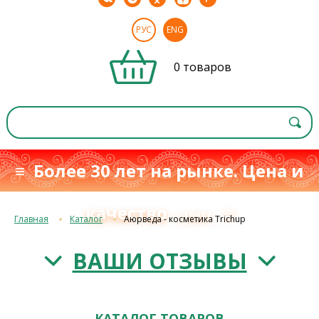
РУС
ENG
0 товаров
≡ Более 30 лет на рынке. Цена и
качество
≡
с 1993 г.
Главная
Каталог
Аюрведа - косметика Trichup
ВАШИ ОТЗЫВЫ
КАТАЛОГ ТОВАРОВ