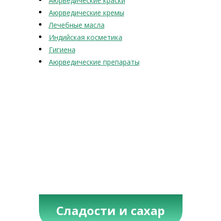
Аюрведические краски
Аюрведические кремы
Лечебные масла
Индийская косметика
Гигиена
Аюрведические препараты
Сладости и сахар