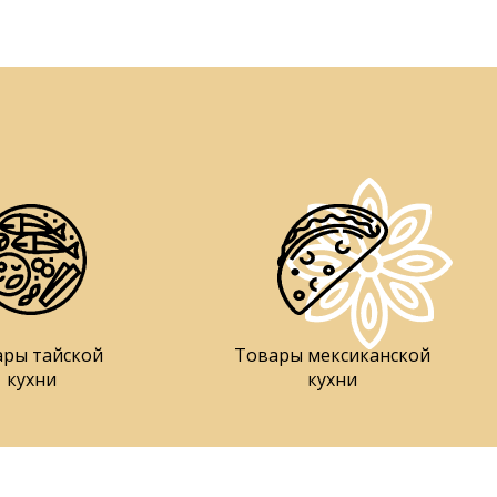
ары тайской
Товары мексиканской
кухни
кухни