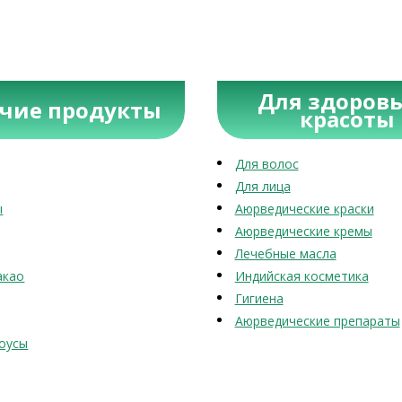
Для здоровь
учие продукты
красоты
Для волос
Для лица
ы
Аюрведические краски
Аюрведические кремы
Лечебные масла
акао
Индийская косметика
Гигиена
Аюрведические препараты
оусы