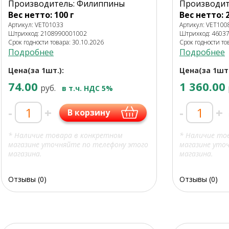
Производитель: Филиппины
Производит
Вес нетто: 100 г
Вес нетто: 2
Артикул: VET01033
Артикул: VET100
Штрихкод: 2108990001002
Штрихкод: 4603
Срок годности товара: 30.10.2026
Срок годности то
Подробнее
Подробнее
Цена(за 1шт.):
Цена(за 1шт.
74.00
1 360.00
руб.
в т.ч. НДС 5%
-
+
-
+
В корзину
* Наличие товара в конкретном
* Наличие то
магазине уточняйте по телефону этого
магазине уто
магазина.
магазина.
Отзывы (0)
Отзывы (0)