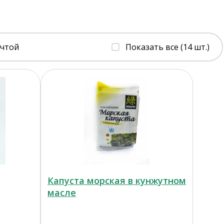
очтой
Показать все (14 шт.)
Капуста морская в кунжутном
масле