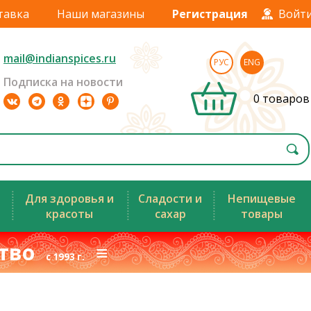
тавка
Наши магазины
Регистрация
Войт
mail@indianspices.ru
РУС
ENG
Подписка на новости
0 товаров
Для здоровья и
Сладости и
Непищевые
красоты
сахар
товары
ство
≡
с 1993 г.