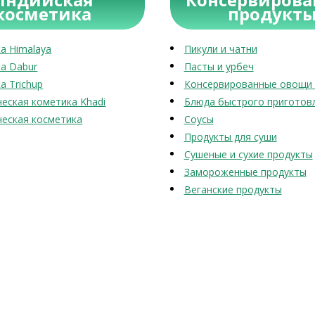
косметика
продукт
а Himalaya
Пикули и чатни
а Dabur
Пасты и урбеч
а Trichup
Консервированные овощи 
еская кометика Khadi
Блюда быстрого приготов
еская косметика
Соусы
Продукты для суши
Сушеные и сухие продукты
Замороженные продукты
Веганские продукты