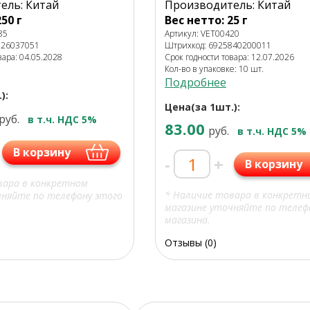
ель: Китай
Производитель: Китай
50 г
Вес нетто: 25 г
85
Артикул: VET00420
726037051
Штрихкод: 6925840200011
вара: 04.05.2028
Срок годности товара: 12.07.2026
Кол-во в упаковке: 10 шт.
Подробнее
):
Цена(за 1шт.):
руб.
в т.ч. НДС 5%
83.00
руб.
в т.ч. НДС 5%
В корзину
-
+
В корзину
вара в конкретном
* Наличие товара в конкретн
чняйте по телефону этого
магазине уточняйте по телеф
магазина.
Отзывы (0)