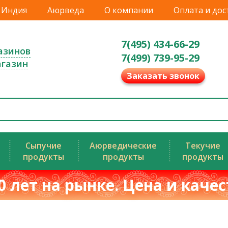
Индия
Аюрведа
О компании
Оплата и дос
7(495) 434-66-29
азинов
7(499) 739-95-29
агазин
Заказать звонок
Сыпучие
Аюрведические
Текучие
продукты
продукты
продукты
0 лет на рынке. Цена и каче