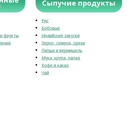
Сыпучие продукты
ы
Рис
Бобовые
и фрукты
Индийские закуски
ления
Зерно, семена, орехи
Лапша и вермишель
Мука, крупа, папад
Кофе и какао
Чай