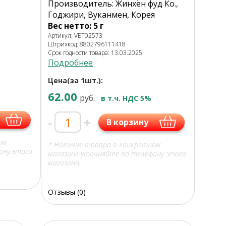
Производитель: Жинхён фуд Ко.,
Годжири, Вуканмен, Корея
Вес нетто: 5 г
Артикул: VET02573
Штрихкод: 8802796111418
Срок годности товара: 13.03.2025
Подробнее
Цена(за 1шт.):
62.00
руб.
в т.ч. НДС 5%
-
+
В корзину
ом
* Наличие товара в конкретном
ону этого
магазине уточняйте по телефону этого
магазина.
Отзывы (0)