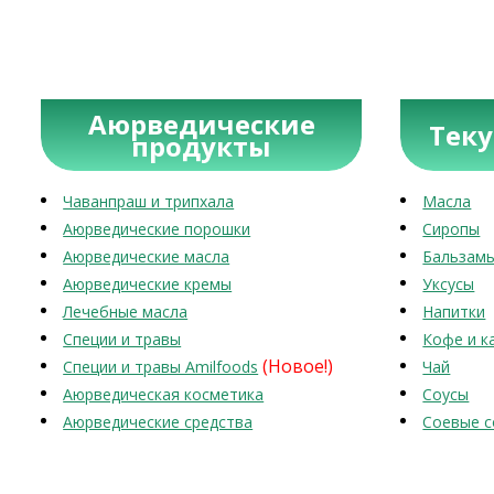
Аюрведические
Тек
продукты
Чаванпраш и трипхала
Масла
Аюрведические порошки
Сиропы
Аюрведические масла
Бальзам
Аюрведические кремы
Уксусы
Лечебные масла
Напитки
Специи и травы
Кофе и к
(Новое!)
Специи и травы Amilfoods
Чай
Аюрведическая косметика
Соусы
Аюрведические средства
Соевые с