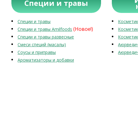
Специи и травы
Специи и травы
Косметик
(Новое!)
Специи и травы Amilfoods
Косметик
Специи и травы развесные
Косметик
Смеси специй (масалы)
Аюрведич
Соусы и приправы
Аюрведич
Ароматизаторы и добавки