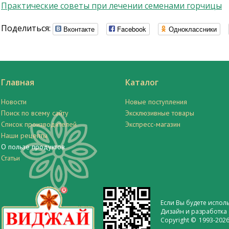
Практические советы при лечении семенами горчицы
Поделиться:
Вконтакте
Facebook
Одноклассники
Главная
Каталог
Новости
Новые поступления
Поиск по всему сайту
Эксклюзивные товары
Список производителей
Экспресс-магазин
Наши рецепты
О пользе продуктов
Статьи
Если Вы будете испол
Дизайн и разработка 
Copyright © 1993-2026 