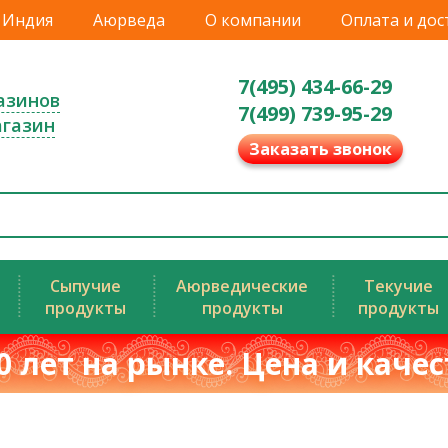
Индия
Аюрведа
О компании
Оплата и дос
7(495) 434-66-29
азинов
7(499) 739-95-29
агазин
Заказать звонок
Сыпучие
Аюрведические
Текучие
продукты
продукты
продукты
0 лет на рынке. Цена и каче