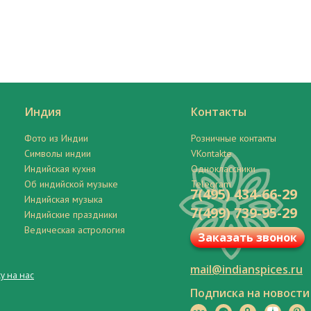
Индия
Контакты
Фото из Индии
Розничные контакты
Символы индии
VKontakte
Индийская кухня
Одноклассники
Об индийской музыке
Telegram
7(495) 434-66-29
Индийская музыка
7(499) 739-95-29
Индийские праздники
Ведическая астрология
Заказать звонок
mail@indianspices.ru
у на нас
Подписка на новости