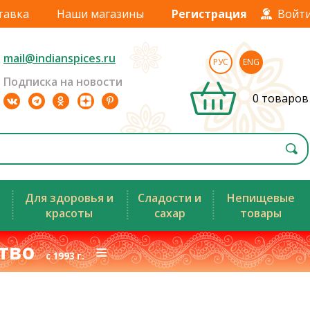
тавка
Наши магазины
Регистрация
Войт
mail@indianspices.ru
РУС
ENG
Подписка на новости
0 товаров
Для здоровья и
Сладости и
Непищевые
красоты
сахар
товары
ство
≡
с 1993 г.