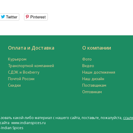
Twitter
Pinterest
Оплата и Доставка
О компании
Курьером
Фото
Транспортной компанией
Видео
СДЭК и Boxberry
Наши достижения
Почтой России
Наш дизайн
Скидки
Поставщикам
Оптовикам
ьзовать какой-либо материал с нашего сайта, поставьте, пожалуйста,
ссылк
сайта www.indianspices.ru
Indian Spices