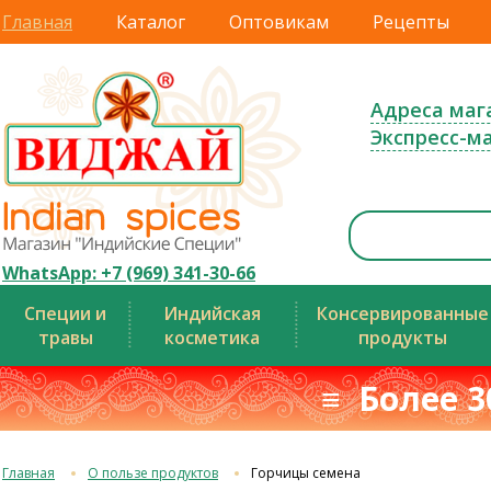
Главная
Каталог
Оптовикам
Рецепты
Адреса маг
Экспресс-м
WhatsApp: +7 (969) 341-30-66
Специи и
Индийская
Консервированные
травы
косметика
продукты
≡ Более 3
Главная
О пользе продуктов
Горчицы семена