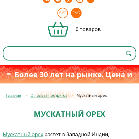
РУС
ENG
0 товаров
≡ Более 30 лет на рынке. Цена и
качество
≡
с 1993 г.
Главная
О пользе продуктов
Мускатный орех
МУСКАТНЫЙ ОРЕХ
Мускатный орех
растет в Западной Индии,