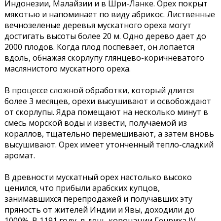
Индонезии, Малайзии и в Шри-Ланке. Орех покрыт
мякотью и напоминает по виду абрикос. Лиственные
вечнозеленые деревья мускатного ореха могут
достигать высоты более 20 м. Одно дерево дает до
2000 плодов. Когда плод поспевает, он лопается
вдоль, обнажая скорлупу глянцево-коричневатого
маслянистого мускатного ореха.
В процессе сложной обработки, который длится
более 3 месяцев, орехи высушивают и освобождают
от скорлупы. Ядра помещают на несколько минут в
смесь морской воды и извести, получаемой из
кораллов, тщательно перемешивают, а затем вновь
высушивают. Орех имеет утонченный тепло-сладкий
аромат.
В древности мускатный орех настолько высоко
ценился, что прибыли арабских купцов,
занимавшихся перепродажей и получавших эту
пряность от жителей Индии и Явы, доходили до
1000%. В 1191 году, в день коронации Генриха IV.