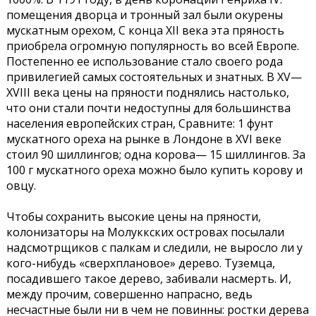
помещения дворца и тронный зал были окурены
мускатным орехом, С конца XII века эта пряность
приобрела огромную популярность во всей Европе.
Постепенно ее использование стало своего рода
привилегией самых состоятельных и знатных. В XV—
XVIII века цены на пряности поднялись настолько,
что они стали почти недоступны для большинства
населения европейских стран, Сравните: 1 фунт
мускатного ореха на рынке в Лондоне в XVI веке
стоил 90 шиллингов; одна корова— 15 шиллингов. За
100 г мускатного ореха можно было купить корову и
овцу.
Чтобы сохранить высокие цены на пряности,
колонизаторы на Молуккских островах посылали
надсмотрщиков с палкам и следили, не выросло ли у
кого-нибудь «сверхплановое» дерево. Туземца,
посадившего такое дерево, забивали насмерть. И,
между прочим, совершенно напрасно, ведь
несчастные были ни в чем не повинны: ростки дерева