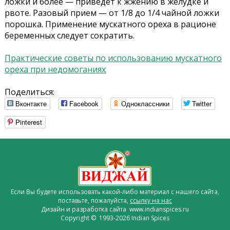
ложки и более — приведет к жжению в желудке и
рвоте. Разовый прием — от 1/8 до 1/4 чайной ложки
порошка. Применение мускатного ореха в рационе
беременных следует сократить.
Практические советы по использованию мускатного
ореха при недомоганиях
Поделиться:
Вконтакте
Facebook
Одноклассники
Twitter
Pinterest
Если Вы будете использовать какой-либо материал с нашего сайта,
поставьте, пожалуйста,
ссылку на нас
Дизайн и разработка сайта www.indianspices.ru
Copyright © 1993-2026 Indian Spices