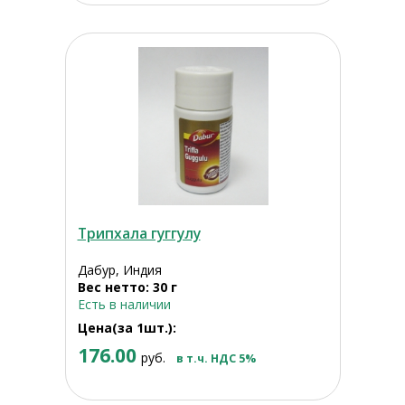
Трипхала гуггулу
Дабур, Индия
Вес нетто: 30 г
Есть в наличии
Цена(за 1шт.):
176.00
руб.
в т.ч. НДС 5%