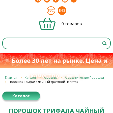
РУС
ENG
0 товаров
≡ Более 30 лет на рынке. Цена и
качество
≡
с 1993 г.
Главная
Каталог
Аюрведа
Аюрведические Порошки
Порошок Трифала чайный травяной напиток
Каталог
ПОРОШОК ТРИФАЛА ЧАЙНЫЙ