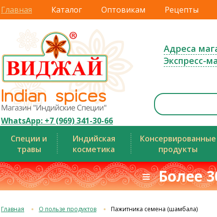
Главная
Каталог
Оптовикам
Рецепты
Адреса маг
Экспресс-м
WhatsApp: +7 (969) 341-30-66
Специи и
Индийская
Консервированные
травы
косметика
продукты
≡ Более 3
Главная
О пользе продуктов
Пажитника семена (шамбала)