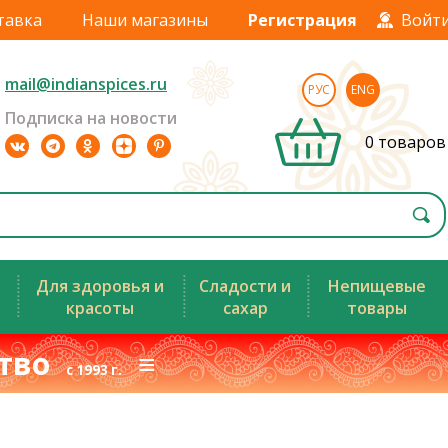
тавка
Наши магазины
Регистрация
Войт
mail@indianspices.ru
РУС
ENG
Подписка на новости
0 товаров
Для здоровья и
Сладости и
Непищевые
красоты
сахар
товары
ство
≡
с 1993 г.