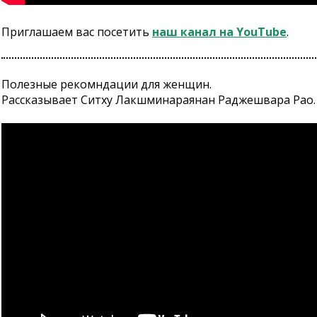
Приглашаем вас посетить
наш канал на YouTube
.
Полезные рекомндации для женщин.
Рассказывает Ситху Лакшминараянан Раджешвара Рао.