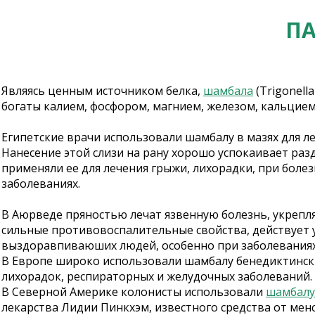
ПА
Являясь ценным источником белка,
шамбала
(Trigonell
богаты калием, фосфором, магнием, железом, кальцием, 
Египетские врачи использовали шамбалу в мазях для ле
Нанесение этой слизи на рану хорошо успокаивает ра
применяли ее для лечения грыжи, лихорадки, при боле
заболеваниях.
В Аюрведе пряностью лечат язвенную болезнь, укрепл
сильные противовоспалительные свойства, действует 
выздоравпиваюших людей, особенно при заболеваниях
В Европе широко использовали шамбалу бенедиктинские
лихорадок, респираторных и желудочных заболеваний.
В Северной Америке колонисты использовали
шамбалу
лекарства Лидии Пинкхэм, известного средства от мен