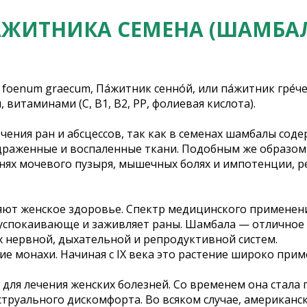
ЖИТНИКА СЕМЕНА (ШАМБА
a foenum graecum, Па́житник сенно́й
, или
па́житник гре́ч
витаминами (С, В1, В2, РР, фолиевая кислота).
чения ран и абсцессов, так как в семенах шамбалы сод
здраженные и воспаленные ткани. Подобным же образом 
знях мочевого пузыря, мышечных болях и импотенции, 
яют женское здоровье. Спектр медицинского применен
успокаивающе и заживляет раны. Шамбала — отличное с
 нервной, дыхательной и репродуктивной систем.
 монахи. Начиная с IX века это растение широко прим
для лечения женских болезней. Со временем она стал
струального дискомфорта. Во всяком случае, американс