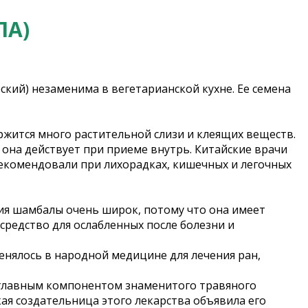
ЛА)
еский) незаменима в вегетарианской кухне. Ее семена
ержится много растительной слизи и клеящих веществ.
она действует при приеме внутрь. Китайские врачи
рекомендовали при лихорадках, кишечных и легочных
ия шамбалы очень широк, потому что она имеет
редство для ослабленных после болезни и
енялось в народной медицине для лечения ран,
а главным компонентом знаменитого травяного
кая создательница этого лекарства объявила его