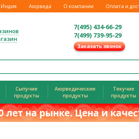
Индия
Аюрведа
О компании
Оплата и дос
7(495) 434-66-29
азинов
7(499) 739-95-29
агазин
Заказать звонок
Сыпучие
Аюрведические
Текучие
продукты
продукты
продукты
0 лет на рынке. Цена и каче