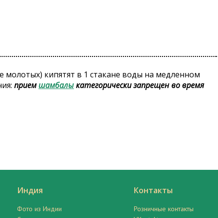
ше молотых) кипятят в 1 стакане воды на медленном
ния:
прием
шамбалы
категорически запрещен во время
Индия
Контакты
Фото из Индии
Розничные контакты