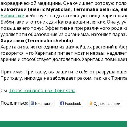
аюрведической медицины. Она очищает ротовую полость
Бибхитаки (Beleric Myrabolan, Terminalia bellirica, Ba
Бибхитаки
действует на дыхательную, пищеварительн
Бибхитаки это тоник для Капха-доши и легких. Она ул
повышая его тонус. Эффективна при различного рода к
удаляет эти образования из организма, изгоняет параз
Харитаки (Terminalia chebula)
Харитаки является одним из важнейших растений в Аюр
говорится, что Харитаки питает мозг и нервы, наделяе
зрение и способствует долголетию. Харитаки повышает
Принимая Трипхалу, вы защитите себя от разрушающег
Трипхалу, никогда не заболевает раком, так как Трип
См.
Травяной порошок Трипхала
Поделиться:
Вконтакте
Facebook
Одноклассники