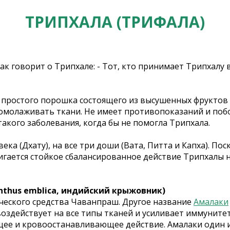
ТРИПХАЛА (ТРИФАЛА)
 говорит о Трипхале: - Тот, кто принимает Трипхалу в
 простого порошка состоящего из высушенных фруктов
омолаживать ткани. Не имеет противопоказаний и поб
акого заболевания, когда бы не помогла Трипхала.
века (Дхату), на все три доши (Вата, Питта и Капха). 
игается стойкое сбалансированное действие Трипхалы н
anthus emblica, индийский крыжовник
)
ческого средства Чаванпраш. Другое название
Амалаки
воздействует на все типы тканей и усиливает иммуните
щее и кровоостанавливающее действие. Амалаки один