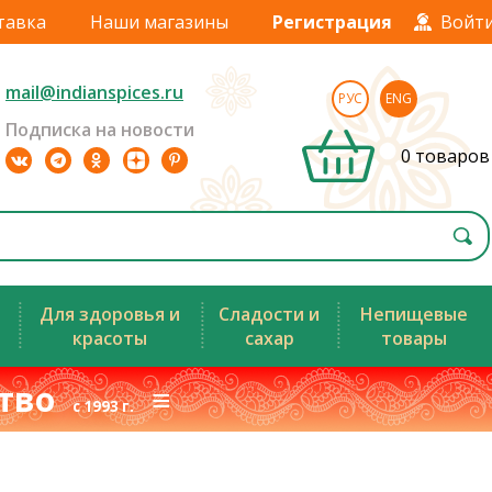
тавка
Наши магазины
Регистрация
Войт
mail@indianspices.ru
РУС
ENG
Подписка на новости
0 товаров
Для здоровья и
Сладости и
Непищевые
красоты
сахар
товары
ство
≡
с 1993 г.