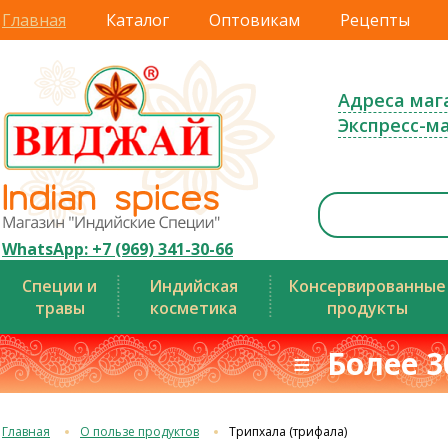
Главная
Каталог
Оптовикам
Рецепты
Адреса маг
Экспресс-м
WhatsApp: +7 (969) 341-30-66
Специи и
Индийская
Консервированные
травы
косметика
продукты
≡ Более 3
Главная
О пользе продуктов
Трипхала (трифала)