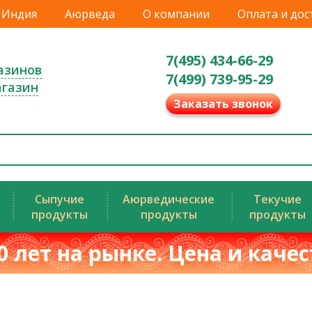
Индия
Аюрведа
О компании
Оплата и дос
7(495) 434-66-29
азинов
7(499) 739-95-29
агазин
Заказать звонок
Сыпучие
Аюрведические
Текучие
продукты
продукты
продукты
0 лет на рынке. Цена и каче