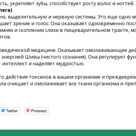
, укрепляет зубы, способствует росту волос и ногтей.
hera)
ую, выделительную и нервную системы. Это еще одно 
учшает зрение и голос. Она оказывает одновременно п
амнях и скоплении слизи в пищеварительном тракте, м
итов.
ведической медицине. Оказывает омолаживающее действ
т энергией Шивы (чистого сознания). Она регулирует ф
 интеллект и наделяет мудростью.
о действия токсинов в вашем организме и преждевреме
хала очищает и омолаживает все ткани организма и пре
Twitter
Pinterest