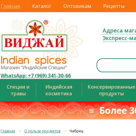
Главная
Каталог
Оптовикам
Рецепты
Адреса маг
Экспресс-м
WhatsApp: +7 (969) 341-30-66
Специи и
Индийская
Консервированные
травы
косметика
продукты
≡ Более 3
Главная
О пользе продуктов
Чабрец