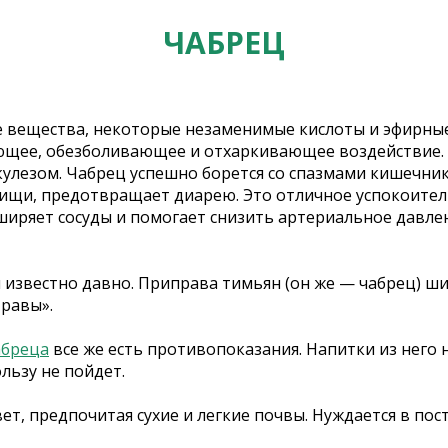
ЧАБРЕЦ
е вещества, некоторые незаменимые кислоты и эфирные 
ующее, обезболивающее и отхаркивающее воздействие. 
ркулезом. Чабрец успешно борется со спазмами кишечн
щи, предотвращает диарею. Это отличное успокоитель
асширяет сосуды и помогает снизить артериальное давле
и известно давно. Приправа тимьян (он же — чабрец) ш
травы».
абреца
все же есть противопоказания. Напитки из него 
льзу не пойдет.
вет, предпочитая сухие и легкие почвы. Нуждается в п