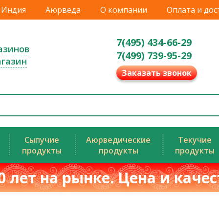
Индия
Аюрведа
О компании
Оплата и дос
7(495) 434-66-29
азинов
7(499) 739-95-29
агазин
Заказать звонок
Сыпучие
Аюрведические
Текучие
продукты
продукты
продукты
0 лет на рынке. Цена и каче