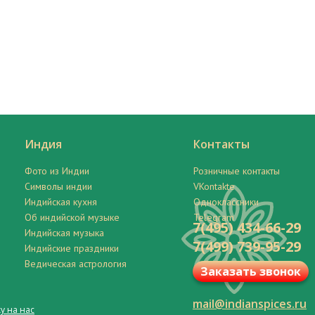
Индия
Контакты
Фото из Индии
Розничные контакты
Символы индии
VKontakte
Индийская кухня
Одноклассники
Об индийской музыке
Telegram
7(495) 434-66-29
Индийская музыка
7(499) 739-95-29
Индийские праздники
Ведическая астрология
Заказать звонок
mail@indianspices.ru
у на нас