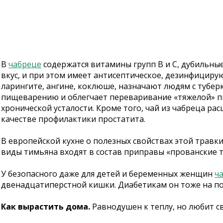
В
чабреце
содержатся витамины групп В и С, дубильны
вкус, и при этом имеет антисептическое, дезинфицир
ларингите, ангине, коклюше, назначают людям с тубе
пищеварению и облегчает переваривание «тяжелой» пи
хронической усталости. Кроме того, чай из чабреца р
качестве профилактики простатита.
В европейской кухне о полезных свойствах этой травк
виды тимьяна входят в состав приправы «прованские 
У безопасного даже для детей и беременных женщин
ч
двенадцатиперстной кишки. Диабетикам он тоже на по
Как вырастить дома.
Равнодушен к теплу, но любит с