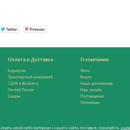
Twitter
Pinterest
Оплата и Доставка
О компании
Курьером
Фото
Транспортной компанией
Видео
СДЭК и Boxberry
Наши достижения
Почтой России
Наш дизайн
Скидки
Поставщикам
Оптовикам
ьзовать какой-либо материал с нашего сайта, поставьте, пожалуйста,
ссылк