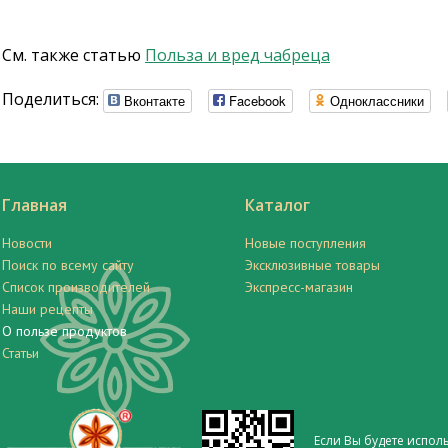
См. также статью
Польза и вред чабреца
Поделиться:
Вконтакте
Facebook
Одноклассники
Главная
Каталог
Новости
Новые поступления
Поиск по всему сайту
Эксклюзивные товары
Список производителей
Экспресс-магазин
Наши рецепты
О пользе продуктов
Статьи
Если Вы будете испол