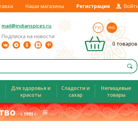
тавка
Наши магазины
Регистрация
Войт
mail@indianspices.ru
РУС
ENG
Подписка на новости
0 товаров
Для здоровья и
Сладости и
Непищевые
красоты
сахар
товары
ство
≡
с 1993 г.