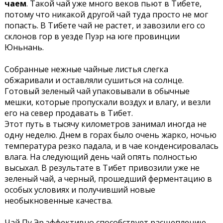
чаем
. Такой чай уже много веков пьют в Тибете,
потому что никакой другой чай туда просто не мог
попасть. В Тибете чай не растет, и завозили его со
склонов гор в уезде Пуэр на юге провинции
Юньнань.
Собранные нежные чайные листья слегка
обжаривали и оставляли сушиться на солнце.
Готовый зеленый чай упаковывали в обычные
мешки, которые пропускали воздух и влагу, и везли
его на север продавать в Тибет.
Этот путь в тысячу километров занимал иногда не
одну неделю. Днем в горах было очень жарко, ночью
температура резко падала, и в чае конденсировалась
влага. На следующий день чай опять полностью
высыхал. В результате в Тибет привозили уже не
зеленый чай, а черный, прошедший ферментацию в
особых условиях и получивший новые
необыкновенные качества.
Чай Пу Эр эффективно способствует расщеплению