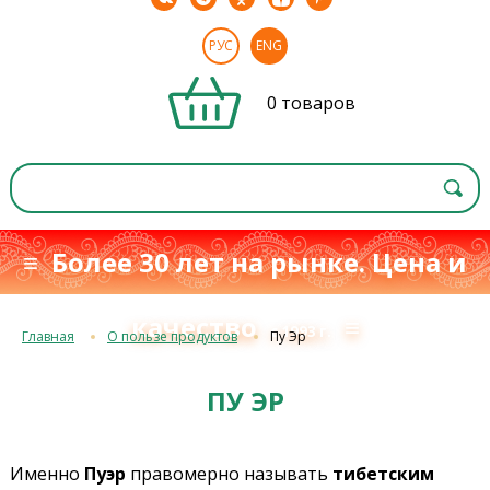
РУС
ENG
0 товаров
≡ Более 30 лет на рынке. Цена и
качество
≡
с 1993 г.
Главная
О пользе продуктов
Пу Эр
ПУ ЭР
Именно
Пуэр
правомерно называть
тибетским