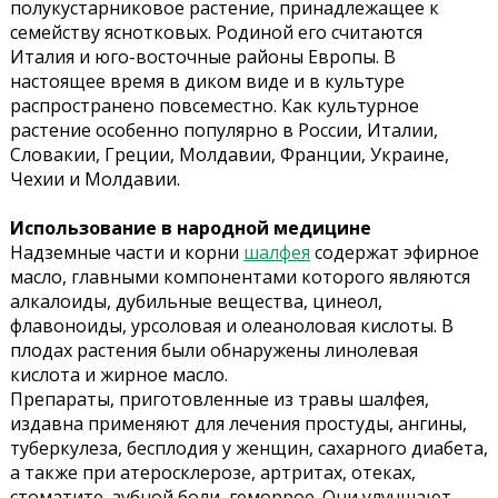
полукустарниковое растение, принадлежащее к
семейству яснотковых. Родиной его считаются
Италия и юго-восточные районы Европы. В
настоящее время в диком виде и в культуре
распространено повсеместно. Как культурное
растение особенно популярно в России, Италии,
Словакии, Греции, Молдавии, Франции, Украине,
Чехии и Молдавии.
Использование в народной медицине
Надземные части и корни
шалфея
содержат эфирное
масло, главными компонентами которого являются
алкалоиды, дубильные вещества, цинеол,
флавоноиды, урсоловая и олеаноловая кислоты. В
плодах растения были обнаружены линолевая
кислота и жирное масло.
Препараты, приготовленные из травы шалфея,
издавна применяют для лечения простуды, ангины,
туберкулеза, бесплодия у женщин, сахарного диабета,
а также при атеросклерозе, артритах, отеках,
стоматите, зубной боли, геморрое. Они улучшают