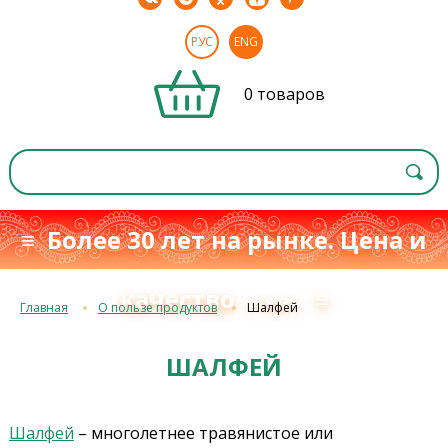
РУС
ENG
0 товаров
≡ Более 30 лет на рынке. Цена и
качество
≡
с 1993 г.
Главная
О пользе продуктов
Шалфей
ШАЛФЕЙ
Шалфей
– многолетнее травянистое или