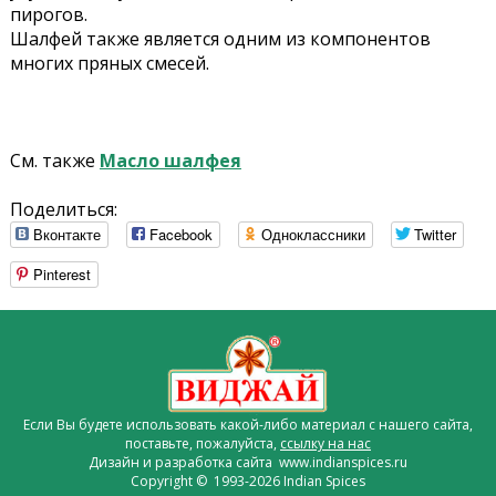
пирогов.
Шалфей также является одним из компонентов
многих пряных смесей.
См. также
Масло шалфея
Поделиться:
Вконтакте
Facebook
Одноклассники
Twitter
Pinterest
Если Вы будете использовать какой-либо материал с нашего сайта,
поставьте, пожалуйста,
ссылку на нас
Дизайн и разработка сайта www.indianspices.ru
Copyright © 1993-2026 Indian Spices