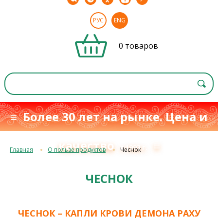
РУС
ENG
0 товаров
≡ Более 30 лет на рынке. Цена и
качество
≡
с 1993 г.
Главная
О пользе продуктов
Чеснок
ЧЕСНОК
ЧЕСНОК – КАПЛИ КРОВИ ДЕМОНА РАХУ