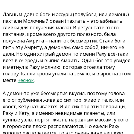
Давным-давно боги и ассуры (полубоги, или демоны)
пахтали Молочный океан (пахтать – это взбивать
сливки для получения масла). В результате этого
пахтания, кроме всего другого полезного, была
получена Амрита – напиток бессмертия. Стали боги
пить эту Амриту, а демонам, само собой, ничего не
дали. Но один хитрый демон по имени Раху всё-таки
влез в очередь и выпил Амриты. Один бог это увидел
и метнул в Раху молнию, которая отсекла тому
голову. Капли крови упали на землю, и вырос на этом
месте
чеснок
.
А демон-то уже бессмертия вкусил, поэтому голова
его отрубленная жива до сих пор, живо и тело, или
хвост, Кету называется. И до сих пор эти товарищи,
Раху и Кету, а именно невидимые планеты, или
лунные узлы, портят жизнь народным массам, у кого
в гороскопе плохо располагаются. Но ежели Раху
хорошо располагается, то это очень даже неплохо