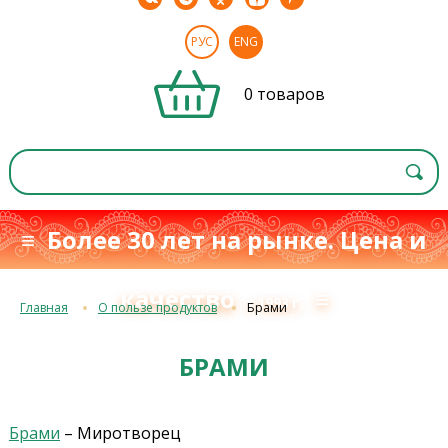
РУС
ENG
0 товаров
≡ Более 30 лет на рынке. Цена и
качество
≡
с 1993 г.
Главная
О пользе продуктов
Брами
БРАМИ
Брами
– Миротворец