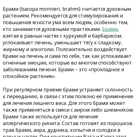
Брами (bacopa monnieri, brahmi) считается духовным
растением. Рекомендуется для стимулирования и
повышения ясности ума всем людям, особенно тем,
кто занимается духовными практиками.
Брами
,
взятая в равных частях с куркумой и барбарисом,
успокаивает печень, уменьшает тягу к сладкому,
жирному и алкоголю. Положительно воздействует
брами на печень и сама по себе, так как успокаивает
огненные эмоции, которые во многом способствуют
заболеваниям печени. Брами – это «прохладное и
спокойное растение».
При регулярном приёме брами устраняет склонность
к перееданию, в связи с этим полезно её применение
для лечения лишнего веса. Для этого брами может
также применяться в смеси с аиром либо шлемником.
Брами также используется для лечения
аллергического ринита. Состав готовят из порошков
трав брами, аира, дудника, копытня и солодки в
равных частях. При конституции Вата и Капха этот