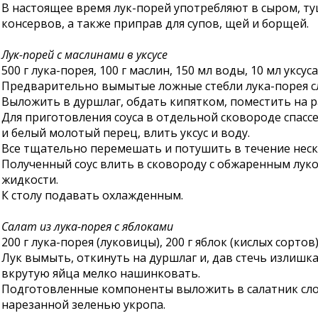
В настоящее время лук-порей употребляют в сыром, ту
консервов, а также приправ для супов, щей и борщей.
Лук-порей с маслинами в уксусе
500 г лука-порея, 100 г маслин, 150 мл воды, 10 мл укс
Предварительно вымытые ложные стебли лука-порея с
Выложить в дуршлаг, обдать кипятком, поместить на 
Для приготовления соуса в отдельной сковороде спасс
и белый молотый перец, влить уксус и воду.
Все тщательно перемешать и потушить в течение неск
Полученный соус влить в сковороду с обжаренным лук
жидкости.
К столу подавать охлажденным.
Салат из лука-порея с яблоками
200 г лука-порея (луковицы), 200 г яблок (кислых сортов),
Лук вымыть, откинуть на дуршлаг и, дав стечь излишк
вкрутую яйца мелко нашинковать.
Подготовленные компоненты выложить в салатник слоями
нарезанной зеленью укропа.