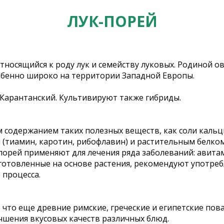
ЛУК-ПОРЕЙ
относящийся к роду лук и семейству луковых. Родиной 
обенно широко на территории Западной Европы.
 Карантанский. Культивируют также гибриды.
одержанием таких полезных веществ, как соли кальция,
 (тиамин, каротин, рибофлавин) и растительным белком
орей применяют для лечения ряда заболеваний: авита
отовленные на основе растения, рекомендуют употребл
 процесса.
что еще древние римские, греческие и египетские пова
чшения вкусовых качеств различных блюд.