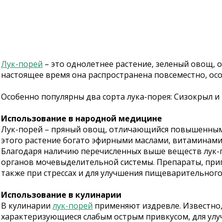
Лук-порей
– это однолетнее растение, зеленый овощ, 
настоящее время она распространена повсеместно, ос
Особенно популярны два сорта лука-порея: Сизокрыл и
Использование в народной медицине
Лук-порей – пряный овощ, отличающийся повышенным с
этого растение богато эфирными маслами, витаминами
Благодаря наличию перечисленных выше веществ лук-п
органов мочевыделительной системы. Препараты, приг
также при стрессах и для улучшения пищеварительного
Использование в кулинарии
В кулинарии
лук-порей
применяют издревле. Известно, 
характеризующиеся слабым острым привкусом, для улу