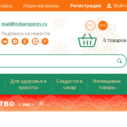
тавка
Наши магазины
Регистрация
Войт
mail@indianspices.ru
РУС
ENG
Подписка на новости
0 товаров
Для здоровья и
Сладости и
Непищевые
красоты
сахар
товары
ство
≡
с 1993 г.