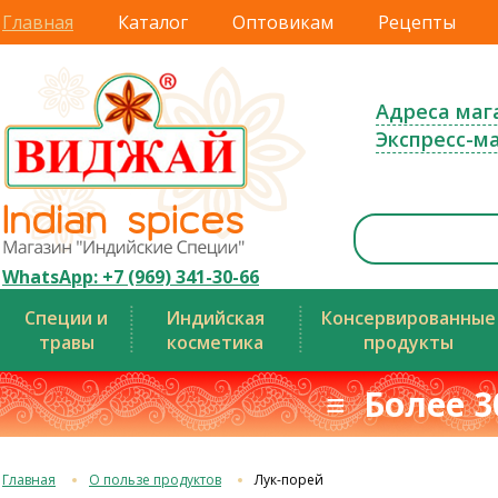
Главная
Каталог
Оптовикам
Рецепты
Адреса маг
Экспресс-м
WhatsApp: +7 (969) 341-30-66
Специи и
Индийская
Консервированные
травы
косметика
продукты
≡ Более 3
Главная
О пользе продуктов
Лук-порей