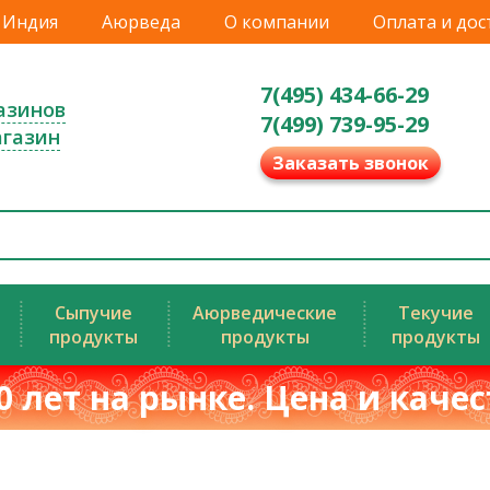
Индия
Аюрведа
О компании
Оплата и дос
7(495) 434-66-29
азинов
7(499) 739-95-29
агазин
Заказать звонок
Сыпучие
Аюрведические
Текучие
продукты
продукты
продукты
0 лет на рынке. Цена и каче