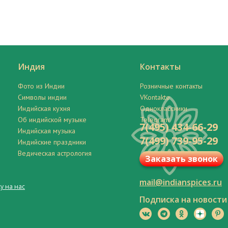
Индия
Контакты
Фото из Индии
Розничные контакты
Символы индии
VKontakte
Индийская кухня
Одноклассники
Об индийской музыке
Telegram
7(495) 434-66-29
Индийская музыка
7(499) 739-95-29
Индийские праздники
Ведическая астрология
Заказать звонок
mail@indianspices.ru
у на нас
Подписка на новости