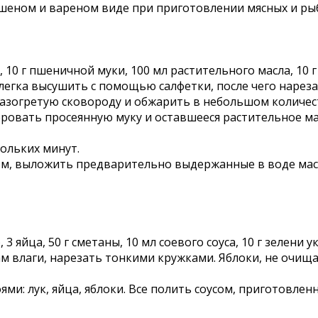
шеном и вареном виде при приготовлении мясных и рыб
уса, 10 г пшеничной муки, 100 мл растительного масла, 1
легка высушить с помощью салфетки, после чего нарез
разогретую сковороду и обжарить в небольшом количес
еровать просеянную муку и оставшееся растительное ма
ольких минут.
ом, выложить предварительно выдержанные в воде мас
 3 яйца, 50 г сметаны, 10 мл соевого соуса, 10 г зелени у
ам влаги, нарезать тонкими кружками. Яблоки, не очищ
: лук, яйца, яблоки. Все полить соусом, приготовленн