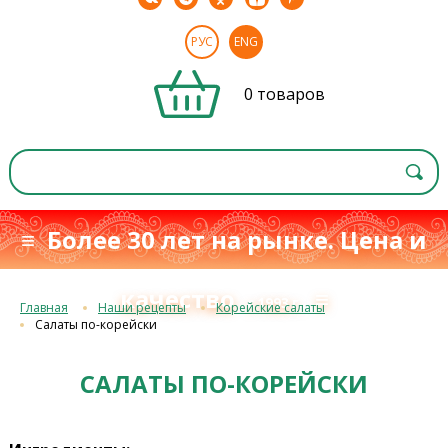
РУС
ENG
0 товаров
≡ Более 30 лет на рынке. Цена и
качество
≡
с 1993 г.
Главная
Наши рецепты
Корейские салаты
Салаты по-корейски
САЛАТЫ ПО-КОРЕЙСКИ