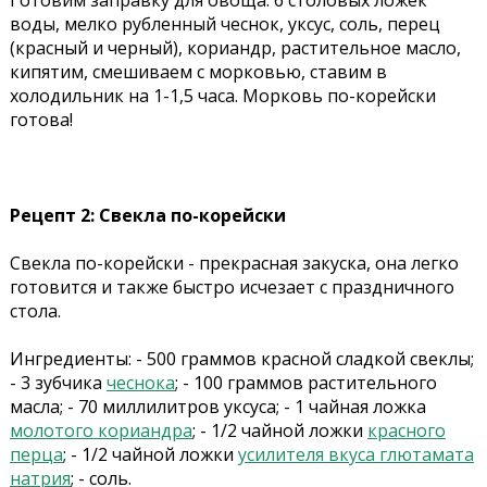
Готовим заправку для овоща: 6 столовых ложек
воды, мелко рубленный чеснок, уксус, соль, перец
(красный и черный), кориандр, растительное масло,
кипятим, смешиваем с морковью, ставим в
холодильник на 1-1,5 часа.
Морковь по-корейски
готова!
Рецепт 2: Свекла по-корейски
Свекла по-корейски - прекрасная закуска, она легко
готовится и также быстро исчезает с праздничного
стола.
Ингредиенты: - 500 граммов красной сладкой свеклы;
- 3 зубчика
чеснока
; - 100 граммов растительного
масла; - 70 миллилитров уксуса; - 1 чайная ложка
молотого кориандра
; - 1/2 чайной ложки
красного
перца
; - 1/2 чайной ложки
усилителя вкуса глютамата
натрия
; - соль.