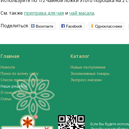
Используйте по 1/2 чайной ложки этого порошка на 2 с
См. также
приправа для чая
и
чай масала
.
Поделиться:
Вконтакте
Facebook
Одноклассники
Главная
Каталог
Новости
Новые поступления
Поиск по всему сайту
Эксклюзивные товары
Список производителей
Экспресс-магазин
Наши рецепты
О пользе продуктов
Статьи
Если Вы будете испол
Дизайн и разработка 