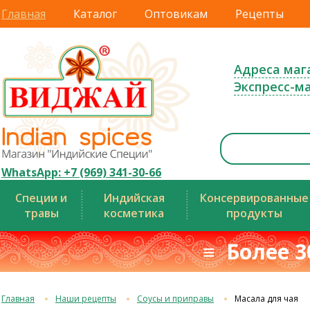
Главная
Каталог
Оптовикам
Рецепты
Адреса маг
Экспресс-м
WhatsApp: +7 (969) 341-30-66
Специи и
Индийская
Консервированные
травы
косметика
продукты
≡ Более 3
Главная
Наши рецепты
Соусы и приправы
Масала для чая