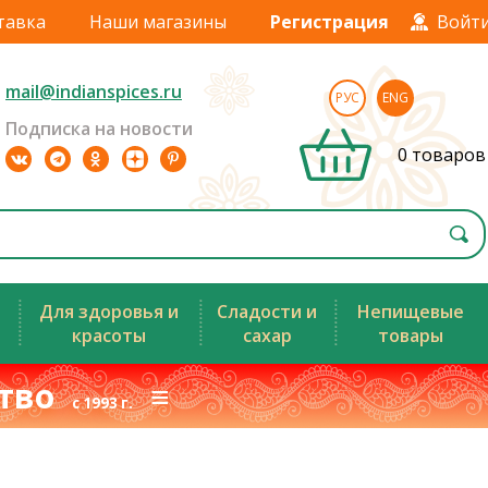
тавка
Наши магазины
Регистрация
Войт
mail@indianspices.ru
РУС
ENG
Подписка на новости
0 товаров
Для здоровья и
Сладости и
Непищевые
красоты
сахар
товары
ство
≡
с 1993 г.