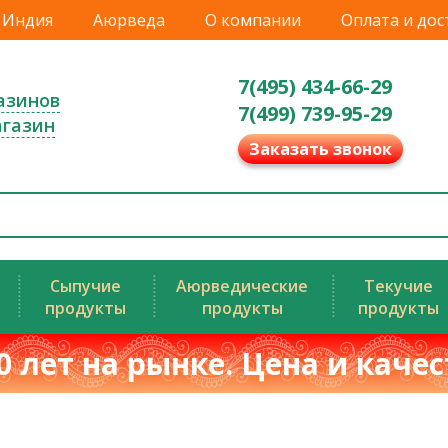
Индия
Аюрведа
О компании
Оплата и дос
7(495) 434-66-29
азинов
7(499) 739-95-29
агазин
Заказать звонок
Сыпучие
Аюрведические
Текучие
продукты
продукты
продукты
0 лет на рынке. Цена и каче