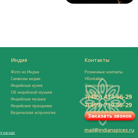
Индия
Контакты
Фото из Индии
Розничные контакты
Символы индии
VKontakte
Индийская кухня
Одноклассники
Об индийской музыке
Telegram
7(495) 434-66-29
Индийская музыка
7(499) 739-95-29
Индийские праздники
Ведическая астрология
Заказать звонок
mail@indianspices.ru
у на нас