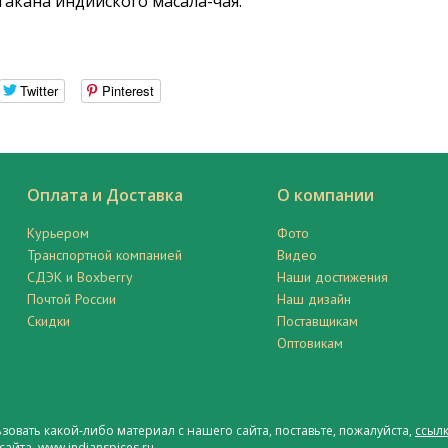
такана индийского масала-чая.
Twitter
Pinterest
Оплата и Доставка
О компании
Курьером
Фото
Транспортной компанией
Видео
СДЭК и Boxberry
Наши достижения
Почтой России
Наш дизайн
Скидки
Поставщикам
Оптовикам
ьзовать какой-либо материал с нашего сайта, поставьте, пожалуйста,
ссылк
сайта www.indianspices.ru