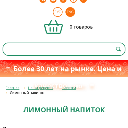
РУС
ENG
0 товаров
≡ Более 30 лет на рынке. Цена и
качество
≡
с 1993 г.
Главная
Наши рецепты
Напитки
Лимонный напиток
ЛИМОННЫЙ НАПИТОК