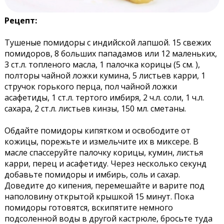
Рецепт:
Тушеные помидоры с индийской лапшой. 15 свежих
помидоров, 8 больших пападамов или 12 маленьких,
3 ст.л. топленого масла, 1 палочка корицы (5 см. ),
полторы чайной ложки кумина, 5 листьев карри, 1
стручок горького перца, пол чайной ложки
асафетиды, 1 ст.л. тертого имбиря, 2 ч.л. соли, 1 ч.л.
сахара, 2 ст.л. листьев кинзы, 150 мл. сметаны.
Обдайте помидоры кипятком и освободите от
кожицы, порежьте и измельчите их в миксере. В
масле спассеруйте палочку корицы, кумин, листья
карри, перец и асафетиду. Через несколько секунд
добавьте помидоры и имбирь, соль и сахар.
Доведите до кипения, перемешайте и варите под
наполовину открытой крышкой 15 минут. Пока
помидоры готовятся, вскипятите немного
подсоленной воды в другой кастрюле, бросьте туда