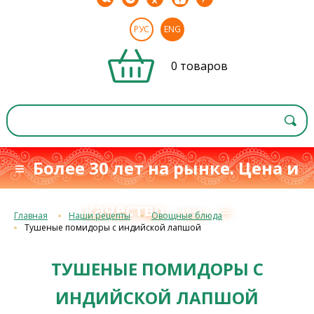
РУС
ENG
0 товаров
≡ Более 30 лет на рынке. Цена и
качество
≡
с 1993 г.
Главная
Наши рецепты
Овощные блюда
Тушеные помидоры с индийской лапшой
ТУШЕНЫЕ ПОМИДОРЫ С
ИНДИЙСКОЙ ЛАПШОЙ