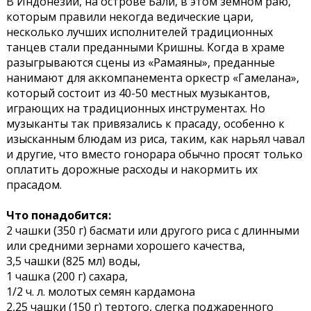
В Индонезии, на острове Бали, в этом земном раю,
которым правили некогда ведические цари,
несколько лучших исполнителей традиционных
танцев стали преданными Кришны. Когда в храме
разыгрываются сцены из «Рамаяны», преданные
нанимают для аккомпанемента оркестр «Гамелана»,
который состоит из 40-50 местных музыкантов,
играющих на традиционных инструментах. Но
музыканты так привязались к прасаду, особенно к
изысканным блюдам из риса, таким, как нарьял чавал
и другие, что вместо гонорара обычно просят только
оплатить дорожные расходы и накормить их
прасадом.
Что понадобится:
2 чашки (350 г) басмати или другого риса с длинными
или средними зернами хорошего качества,
3,5 чашки (825 мл) воды,
1 чашка (200 г) сахара,
1/2 ч. л. молотых семян кардамона
2,25 чашки (150 г) тертого, слегка поджаренного