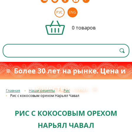
РУС
ENG
0 товаров
≡ Более 30 лет на рынке. Цена и
качество
≡
с 1993 г.
Главная
Наши рецепты
Рис
Рис с кокосовым орехом Нарьял Чавал
РИС С КОКОСОВЫМ ОРЕХОМ
НАРЬЯЛ ЧАВАЛ