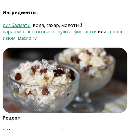
Ингредиенты:
рис басмати
, вода, сахар, молотый
кардамон
,
кокосовая стружка
,
фисташки
или
кешью
,
изюм
,
масло ги
Рецепт: